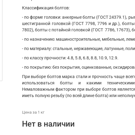
Классификация болтов:
- по форме головки: анкерные болты (ГОСТ 24379.1), ры
шестигранной головкой (ГОСТ 7798, 7796 и др.), болты
7802), болты с потайной головкой (ГОСТ 7786, 17673), б
- по назначению: машиностроительные, мебельные, ле
- по материалу: стальные, нержавеющие, латунные, пол
- по классу прочности: 4.8, 5.8, 6.8, 8.8, 10.9, 12.9.
- по покрытию: без покрытия, оцинкованные, оксидиров
При выборе болтов марка стали и прочность чаще всего
использоваться болты и какими техническим
Немаловажным фактором при выборе болтов является 
иметь полную резьбу (по всей длине болта) или неполну
Цена
за 1
кг
Нет в наличии