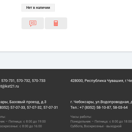
Нет в наличии
 570-731, 570-732, 570-733
428000, Республика Чувашия, г.Ч
st@kst21.ru
сары, Базовый проезд, д.3
г. Чебоксары, ул.Водопроводная, 
(8352) 57-07-33, 57-07-32, 57-07-31
Тел.: +7 (8352) 58-10-87, 58-03-64
оты:
Часы работы:
ик – Пятница: с 8:00 до 19:00
Понедельник – Пятница: с 8:00 до 18:00
оскресенье: с 8:00 до 16:00
Суббота, Воскресенье - выходной