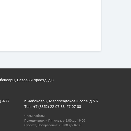
ебоксары, Базовый проезд, д.3
д.9/77
г. Чебоксары, Марпосадское шоссе, д.5 Б
Тел.: +7 (8352) 22-07-33, 27-07-33
Часы работы:
Понедельник – Пятница: с 8:00 до 19:00
Суббота, Воскресенье: с 8:00 до 16:00