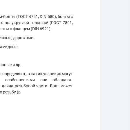
м-болты (ГОСТ 4751, DIN 580), болты с
 с полукруглой головкой (ГОСТ 7801,
олты с фланцем (DIN 6921).
мешные, дорожные.
иамидные.
анные и др.
 определяют, в каких условиях могут
и особенностями они обладают.
длина резьбовой части. Болт может
ю резьбу (р