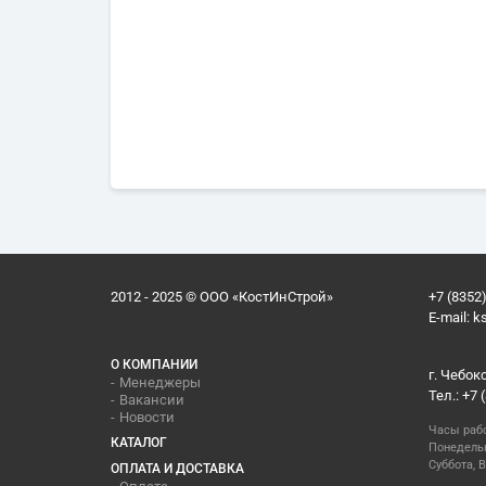
2012 - 2025 © ООО «КостИнСтрой»
+7 (8352)
E-mail:
k
О КОМПАНИИ
г. Чебок
Менеджеры
Тел.: +7 
Вакансии
Новости
Часы раб
КАТАЛОГ
Понедельн
Суббота, В
ОПЛАТА И ДОСТАВКА