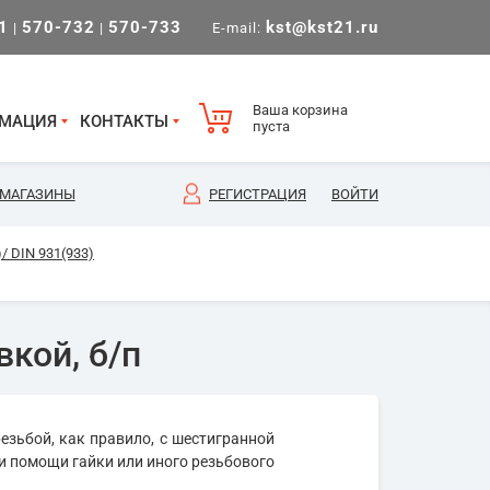
1
570-732
570-733
kst@kst21.ru
|
|
E-mail:
Ваша корзина
МАЦИЯ
КОНТАКТЫ
пуста
МАГАЗИНЫ
РЕГИСТРАЦИЯ
ВОЙТИ
/ DIN 931(933)
вкой, б/п
езьбой, как правило, с шестигранной
и помощи гайки или иного резьбового