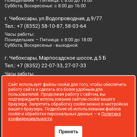
Понедельник – Пятница: с 8:00 до 19:00
Суббота, Воскресенье: с 8:00 до 16:00
г. Чебоксары, ул.Водопроводная, д.9/77
Тел.: +7 (8352) 58-10-87, 58-03-64
Часы работы:
Понедельник – Пятница: с 8:00 до 18:00
Суббота, Воскресенье - выходной
г. Чебоксары, Марпосадское шоссе, д.5 Б
Тел.: +7 (8352) 22-07-33, 27-07-33
Часы работы:
Понедельник – Пятница: с 8:00 до 19:00
Сайт использует файлы cookie для того, чтобы обеспечить
Суббота, Воскресенье: с 8:00 до 16:00
работу сайта и сделать его более удобным для
пользователей. Продолжая работу с сайтом, вы
г. Йошкар-Ола, ул. Луначарского, д. 52 А
подтверждаете использование сайтом cookie вашего
браузера. Запретить обработку cookie можно в настройках
Тел.: (8362) 41-07-31
вашего браузера. Подробнее об использовании файлов
Часы работы:
cookie и обработке персональных данных — в
Политике
Понедельник – Пятница: с 8:00 до 18:00
конфиденциальности
.
Суббота, Воскресенье: выходной
Принять
Сопровождение сайта WebStroy