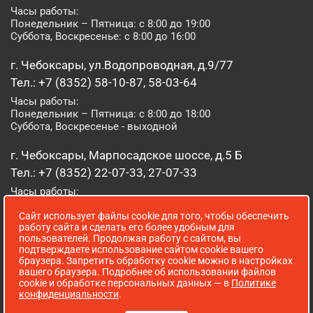
Часы работы:
Понедельник – Пятница: с 8:00 до 19:00
Суббота, Воскресенье: с 8:00 до 16:00
г. Чебоксары, ул.Водопроводная, д.9/77
Тел.: +7 (8352) 58-10-87, 58-03-64
Часы работы:
Понедельник – Пятница: с 8:00 до 18:00
Суббота, Воскресенье - выходной
г. Чебоксары, Марпосадское шоссе, д.5 Б
Тел.: +7 (8352) 22-07-33, 27-07-33
Часы работы:
Понедельник – Пятница: с 8:00 до 19:00
Сайт использует файлы cookie для того, чтобы обеспечить
Суббота, Воскресенье: с 8:00 до 16:00
работу сайта и сделать его более удобным для
пользователей. Продолжая работу с сайтом, вы
г. Йошкар-Ола, ул. Луначарского, д. 52 А
подтверждаете использование сайтом cookie вашего
браузера. Запретить обработку cookie можно в настройках
Тел.: (8362) 41-07-31
вашего браузера. Подробнее об использовании файлов
Часы работы:
cookie и обработке персональных данных — в
Политике
Понедельник – Пятница: с 8:00 до 18:00
конфиденциальности
.
Суббота, Воскресенье: выходной