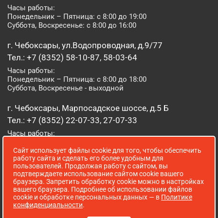
Часы работы:
Понедельник – Пятница: с 8:00 до 19:00
Суббота, Воскресенье: с 8:00 до 16:00
г. Чебоксары, ул.Водопроводная, д.9/77
Тел.: +7 (8352) 58-10-87, 58-03-64
Часы работы:
Понедельник – Пятница: с 8:00 до 18:00
Суббота, Воскресенье - выходной
г. Чебоксары, Марпосадское шоссе, д.5 Б
Тел.: +7 (8352) 22-07-33, 27-07-33
Часы работы:
Понедельник – Пятница: с 8:00 до 19:00
Сайт использует файлы cookie для того, чтобы обеспечить
Суббота, Воскресенье: с 8:00 до 16:00
работу сайта и сделать его более удобным для
пользователей. Продолжая работу с сайтом, вы
г. Йошкар-Ола, ул. Луначарского, д. 52 А
подтверждаете использование сайтом cookie вашего
браузера. Запретить обработку cookie можно в настройках
Тел.: (8362) 41-07-31
вашего браузера. Подробнее об использовании файлов
Часы работы:
cookie и обработке персональных данных — в
Политике
Понедельник – Пятница: с 8:00 до 18:00
конфиденциальности
.
Суббота, Воскресенье: выходной