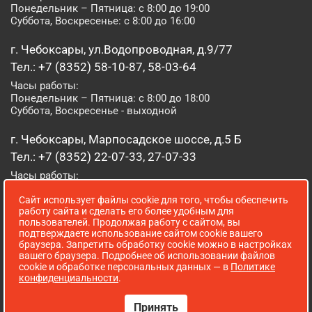
Понедельник – Пятница: с 8:00 до 19:00
Суббота, Воскресенье: с 8:00 до 16:00
г. Чебоксары, ул.Водопроводная, д.9/77
Тел.: +7 (8352) 58-10-87, 58-03-64
Часы работы:
Понедельник – Пятница: с 8:00 до 18:00
Суббота, Воскресенье - выходной
г. Чебоксары, Марпосадское шоссе, д.5 Б
Тел.: +7 (8352) 22-07-33, 27-07-33
Часы работы:
Понедельник – Пятница: с 8:00 до 19:00
Сайт использует файлы cookie для того, чтобы обеспечить
Суббота, Воскресенье: с 8:00 до 16:00
работу сайта и сделать его более удобным для
пользователей. Продолжая работу с сайтом, вы
г. Йошкар-Ола, ул. Луначарского, д. 52 А
подтверждаете использование сайтом cookie вашего
браузера. Запретить обработку cookie можно в настройках
Тел.: (8362) 41-07-31
вашего браузера. Подробнее об использовании файлов
Часы работы:
cookie и обработке персональных данных — в
Политике
Понедельник – Пятница: с 8:00 до 18:00
конфиденциальности
.
Суббота, Воскресенье: выходной
Принять