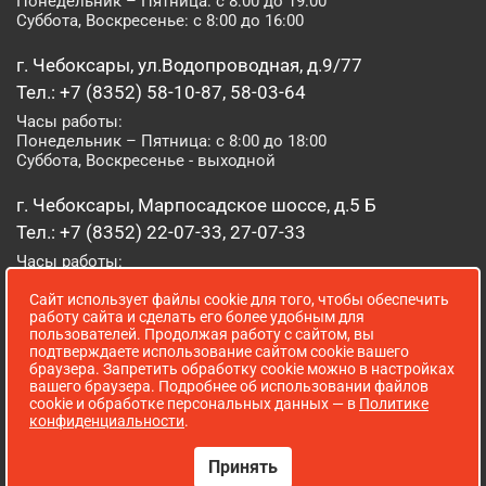
Понедельник – Пятница: с 8:00 до 19:00
Суббота, Воскресенье: с 8:00 до 16:00
г. Чебоксары, ул.Водопроводная, д.9/77
Тел.: +7 (8352) 58-10-87, 58-03-64
Часы работы:
Понедельник – Пятница: с 8:00 до 18:00
Суббота, Воскресенье - выходной
г. Чебоксары, Марпосадское шоссе, д.5 Б
Тел.: +7 (8352) 22-07-33, 27-07-33
Часы работы:
Понедельник – Пятница: с 8:00 до 19:00
Сайт использует файлы cookie для того, чтобы обеспечить
Суббота, Воскресенье: с 8:00 до 16:00
работу сайта и сделать его более удобным для
пользователей. Продолжая работу с сайтом, вы
г. Йошкар-Ола, ул. Луначарского, д. 52 А
подтверждаете использование сайтом cookie вашего
браузера. Запретить обработку cookie можно в настройках
Тел.: (8362) 41-07-31
вашего браузера. Подробнее об использовании файлов
Часы работы:
cookie и обработке персональных данных — в
Политике
Понедельник – Пятница: с 8:00 до 18:00
конфиденциальности
.
Суббота, Воскресенье: выходной
Принять
Сопровождение сайта WebStroy