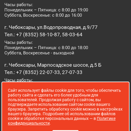
Часы работы:
Понедельник – Пятница: с 8:00 до 19:00
Суббота, Воскресенье: с 8:00 до 16:00
г. Чебоксары, ул.Водопроводная, д.9/77
Тел.: +7 (8352) 58-10-87, 58-03-64
Часы работы:
Понедельник – Пятница: с 8:00 до 18:00
Суббота, Воскресенье - выходной
г. Чебоксары, Марпосадское шоссе, д.5 Б
Тел.: +7 (8352) 22-07-33, 27-07-33
Часы работы:
Понедельник – Пятница: с 8:00 до 19:00
Сайт использует файлы cookie для того, чтобы обеспечить
Суббота, Воскресенье: с 8:00 до 16:00
работу сайта и сделать его более удобным для
пользователей. Продолжая работу с сайтом, вы
г. Йошкар-Ола, ул. Луначарского, д. 52 А
подтверждаете использование сайтом cookie вашего
браузера. Запретить обработку cookie можно в настройках
Тел.: (8362) 41-07-31
вашего браузера. Подробнее об использовании файлов
Часы работы:
cookie и обработке персональных данных — в
Политике
Понедельник – Пятница: с 8:00 до 18:00
конфиденциальности
.
Суббота, Воскресенье: выходной