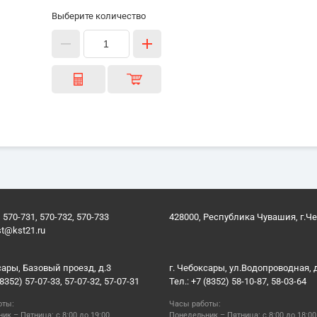
Выберите количество
 570-731, 570-732, 570-733
428000, Республика Чувашия, г.Ч
st@kst21.ru
сары, Базовый проезд, д.3
г. Чебоксары, ул.Водопроводная, 
(8352) 57-07-33, 57-07-32, 57-07-31
Тел.: +7 (8352) 58-10-87, 58-03-64
оты:
Часы работы:
ик – Пятница: с 8:00 до 19:00
Понедельник – Пятница: с 8:00 до 18:00