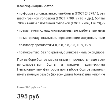
Классификация болтов:
- по форме головки: анкерные болты (ГОСТ 24379.1), ры
шестигранной головкой (ГОСТ 7798, 7796 и др.), болты
7802), болты с потайной головкой (ГОСТ 7786, 17673), б
- по назначению: машиностроительные, мебельные, ле
- по материалу: стальные, нержавеющие, латунные, пол
- по классу прочности: 4.8, 5.8, 6.8, 8.8, 10.9, 12.9.
- по покрытию: без покрытия, оцинкованные, оксидиров
При выборе болтов марка стали и прочность чаще всего
использоваться болты и какими техническим
Немаловажным фактором при выборе болтов является 
иметь полную резьбу (по всей длине болта) или неполну
Цена
395 руб.
за 1
кг
395 руб.