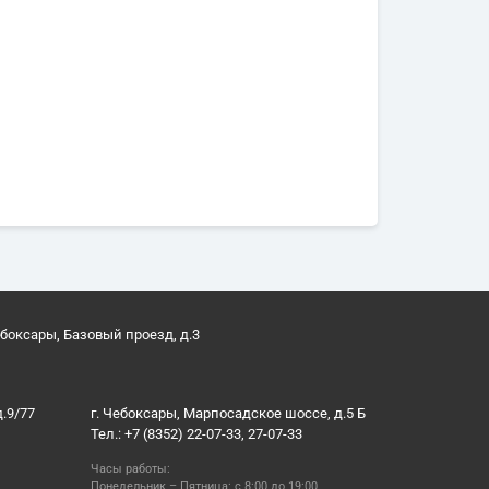
ебоксары, Базовый проезд, д.3
д.9/77
г. Чебоксары, Марпосадское шоссе, д.5 Б
Тел.: +7 (8352) 22-07-33, 27-07-33
Часы работы:
Понедельник – Пятница: с 8:00 до 19:00