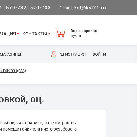
1
570-732
570-733
kst@kst21.ru
|
|
E-mail:
Ваша корзина
МАЦИЯ
КОНТАКТЫ
пуста
МАГАЗИНЫ
РЕГИСТРАЦИЯ
ВОЙТИ
/ DIN 931(933)
овкой, оц.
езьбой, как правило, с шестигранной
и помощи гайки или иного резьбового