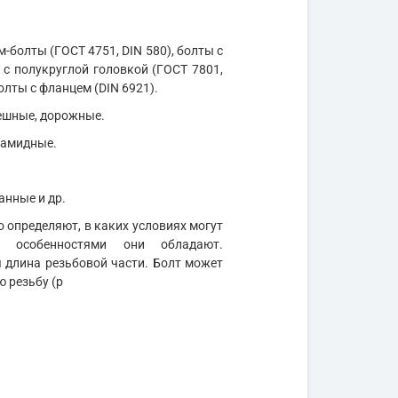
м-болты (ГОСТ 4751, DIN 580), болты с
 с полукруглой головкой (ГОСТ 7801,
олты с фланцем (DIN 6921).
мешные, дорожные.
иамидные.
анные и др.
 определяют, в каких условиях могут
и особенностями они обладают.
длина резьбовой части. Болт может
ю резьбу (р