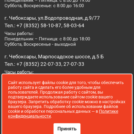
Понедельник – Пятница: с 8:00 до 19:00
Суббота, Воскресенье: с 8:00 до 16:00
г. Чебоксары, ул.Водопроводная, д.9/77
Тел.: +7 (8352) 58-10-87, 58-03-64
Часы работы:
Понедельник – Пятница: с 8:00 до 18:00
Суббота, Воскресенье - выходной
г. Чебоксары, Марпосадское шоссе, д.5 Б
Тел.: +7 (8352) 22-07-33, 27-07-33
Часы работы:
Понедельник – Пятница: с 8:00 до 19:00
Сайт использует файлы cookie для того, чтобы обеспечить
Суббота, Воскресенье: с 8:00 до 16:00
работу сайта и сделать его более удобным для
пользователей. Продолжая работу с сайтом, вы
г. Йошкар-Ола, ул. Луначарского, д. 52 А
подтверждаете использование сайтом cookie вашего
браузера. Запретить обработку cookie можно в настройках
Тел.: (8362) 41-07-31
вашего браузера. Подробнее об использовании файлов
Часы работы:
cookie и обработке персональных данных — в
Политике
Понедельник – Пятница: с 8:00 до 18:00
конфиденциальности
.
Суббота, Воскресенье: выходной
Принять
Сопровождение сайта WebStroy