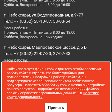
Понедельник – Пятница: с 8:00 до 19:00
Суббота, Воскресенье: с 8:00 до 16:00
г. Чебоксары, ул.Водопроводная, д.9/77
Тел.: +7 (8352) 58-10-87, 58-03-64
Часы работы:
Понедельник – Пятница: с 8:00 до 18:00
Суббота, Воскресенье - выходной
г. Чебоксары, Марпосадское шоссе, д.5 Б
Тел.: +7 (8352) 22-07-33, 27-07-33
Часы работы:
Понедельник – Пятница: с 8:00 до 19:00
Сайт использует файлы cookie для того, чтобы обеспечить
Суббота, Воскресенье: с 8:00 до 16:00
работу сайта и сделать его более удобным для
пользователей. Продолжая работу с сайтом, вы
г. Йошкар-Ола, ул. Луначарского, д. 52 А
подтверждаете использование сайтом cookie вашего
браузера. Запретить обработку cookie можно в настройках
Тел.: (8362) 41-07-31
вашего браузера. Подробнее об использовании файлов
Часы работы:
cookie и обработке персональных данных — в
Политике
Понедельник – Пятница: с 8:00 до 18:00
конфиденциальности
.
Суббота, Воскресенье: выходной
Принять
Сопровождение сайта WebStroy