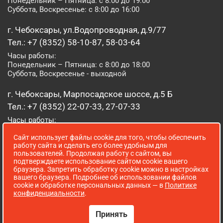
Понедельник – Пятница: с 8:00 до 19:00
Суббота, Воскресенье: с 8:00 до 16:00
г. Чебоксары, ул.Водопроводная, д.9/77
Тел.: +7 (8352) 58-10-87, 58-03-64
Часы работы:
Понедельник – Пятница: с 8:00 до 18:00
Суббота, Воскресенье - выходной
г. Чебоксары, Марпосадское шоссе, д.5 Б
Тел.: +7 (8352) 22-07-33, 27-07-33
Часы работы:
Понедельник – Пятница: с 8:00 до 19:00
Сайт использует файлы cookie для того, чтобы обеспечить
Суббота, Воскресенье: с 8:00 до 16:00
работу сайта и сделать его более удобным для
пользователей. Продолжая работу с сайтом, вы
г. Йошкар-Ола, ул. Луначарского, д. 52 А
подтверждаете использование сайтом cookie вашего
браузера. Запретить обработку cookie можно в настройках
Тел.: (8362) 41-07-31
вашего браузера. Подробнее об использовании файлов
Часы работы:
cookie и обработке персональных данных — в
Политике
Понедельник – Пятница: с 8:00 до 18:00
конфиденциальности
.
Суббота, Воскресенье: выходной
Принять
Сопровождение сайта WebStroy