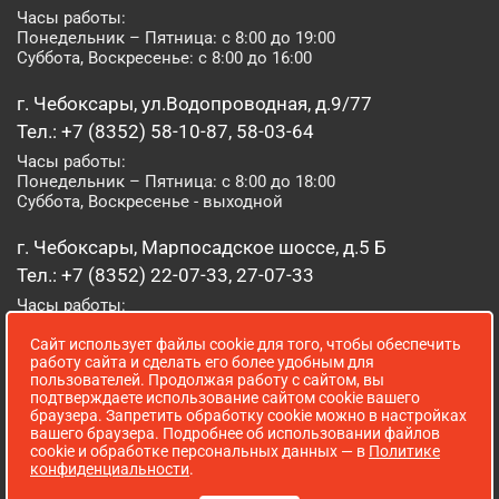
Часы работы:
Понедельник – Пятница: с 8:00 до 19:00
Суббота, Воскресенье: с 8:00 до 16:00
г. Чебоксары, ул.Водопроводная, д.9/77
Тел.: +7 (8352) 58-10-87, 58-03-64
Часы работы:
Понедельник – Пятница: с 8:00 до 18:00
Суббота, Воскресенье - выходной
г. Чебоксары, Марпосадское шоссе, д.5 Б
Тел.: +7 (8352) 22-07-33, 27-07-33
Часы работы:
Понедельник – Пятница: с 8:00 до 19:00
Сайт использует файлы cookie для того, чтобы обеспечить
Суббота, Воскресенье: с 8:00 до 16:00
работу сайта и сделать его более удобным для
пользователей. Продолжая работу с сайтом, вы
г. Йошкар-Ола, ул. Луначарского, д. 52 А
подтверждаете использование сайтом cookie вашего
браузера. Запретить обработку cookie можно в настройках
Тел.: (8362) 41-07-31
вашего браузера. Подробнее об использовании файлов
Часы работы:
cookie и обработке персональных данных — в
Политике
Понедельник – Пятница: с 8:00 до 18:00
конфиденциальности
.
Суббота, Воскресенье: выходной