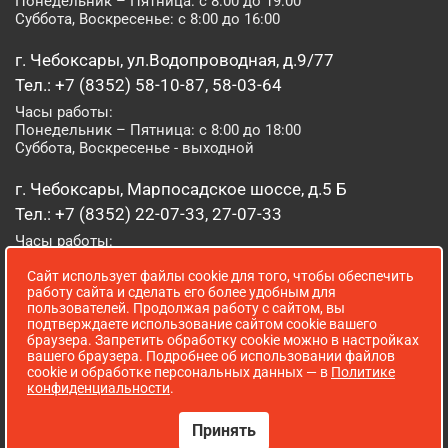
Понедельник – Пятница: с 8:00 до 19:00
Суббота, Воскресенье: с 8:00 до 16:00
г. Чебоксары, ул.Водопроводная, д.9/77
Тел.: +7 (8352) 58-10-87, 58-03-64
Часы работы:
Понедельник – Пятница: с 8:00 до 18:00
Суббота, Воскресенье - выходной
г. Чебоксары, Марпосадское шоссе, д.5 Б
Тел.: +7 (8352) 22-07-33, 27-07-33
Часы работы:
Понедельник – Пятница: с 8:00 до 19:00
Сайт использует файлы cookie для того, чтобы обеспечить
Суббота, Воскресенье: с 8:00 до 16:00
работу сайта и сделать его более удобным для
пользователей. Продолжая работу с сайтом, вы
г. Йошкар-Ола, ул. Луначарского, д. 52 А
подтверждаете использование сайтом cookie вашего
браузера. Запретить обработку cookie можно в настройках
Тел.: (8362) 41-07-31
вашего браузера. Подробнее об использовании файлов
Часы работы:
cookie и обработке персональных данных — в
Политике
Понедельник – Пятница: с 8:00 до 18:00
конфиденциальности
.
Суббота, Воскресенье: выходной
Принять
Сопровождение сайта WebStroy