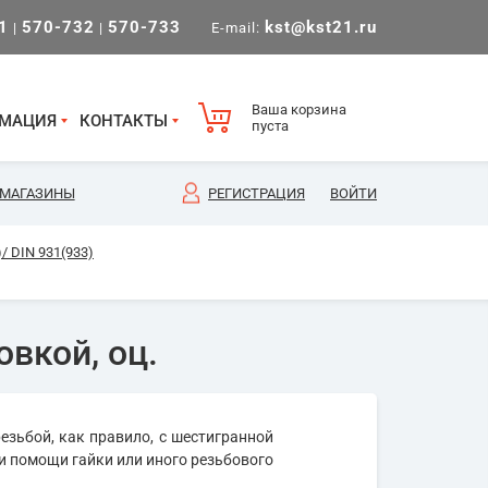
1
570-732
570-733
kst@kst21.ru
|
|
E-mail:
Ваша корзина
МАЦИЯ
КОНТАКТЫ
пуста
МАГАЗИНЫ
РЕГИСТРАЦИЯ
ВОЙТИ
/ DIN 931(933)
овкой, оц.
езьбой, как правило, с шестигранной
и помощи гайки или иного резьбового