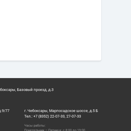
ебоксары, Базовый проезд, д.3
д.9/77
г. Чебоксары, Марпосадское шоссе, д.5 Б
Тел.: +7 (8352) 22-07-33, 27-07-33
Часы работы:
Понедельник – Пятница: с 8:00 до 19:00