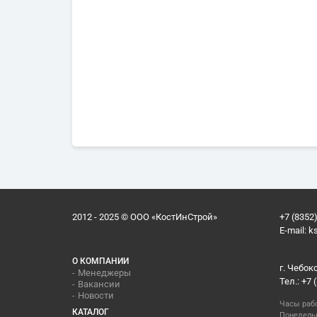
2012 - 2025 © ООО «КостИнСтрой»
+7 (8352)
E-mail:
k
О КОМПАНИИ
г. Чебок
Менеджеры
Тел.: +7 
Вакансии
Новости
Часы раб
КАТАЛОГ
Понедельн