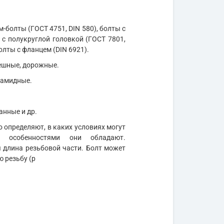
м-болты (ГОСТ 4751, DIN 580), болты с
 с полукруглой головкой (ГОСТ 7801,
олты с фланцем (DIN 6921).
мешные, дорожные.
иамидные.
анные и др.
 определяют, в каких условиях могут
и особенностями они обладают.
длина резьбовой части. Болт может
ю резьбу (р