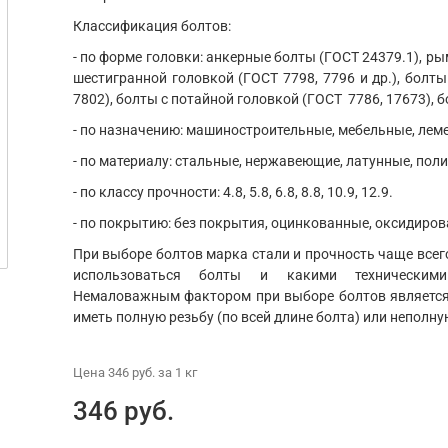
Классификация болтов:
- по форме головки: анкерные болты (ГОСТ 24379.1), ры
шестигранной головкой (ГОСТ 7798, 7796 и др.), болты
7802), болты с потайной головкой (ГОСТ 7786, 17673), б
- по назначению: машиностроительные, мебельные, ле
- по материалу: стальные, нержавеющие, латунные, пол
- по классу прочности: 4.8, 5.8, 6.8, 8.8, 10.9, 12.9.
- по покрытию: без покрытия, оцинкованные, оксидиров
При выборе болтов марка стали и прочность чаще всего
использоваться болты и какими техническим
Немаловажным фактором при выборе болтов является 
иметь полную резьбу (по всей длине болта) или неполну
Цена
346 руб.
за 1
кг
346 руб.