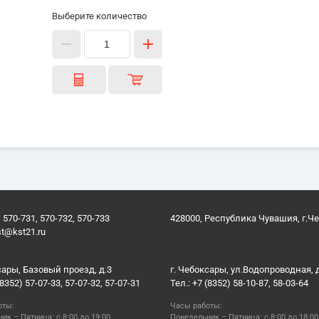
Выберите количество
 570-731, 570-732, 570-733
428000, Республика Чувашия, г.Ч
st@kst21.ru
сары, Базовый проезд, д.3
г. Чебоксары, ул.Водопроводная, 
(8352) 57-07-33, 57-07-32, 57-07-31
Тел.: +7 (8352) 58-10-87, 58-03-64
оты:
Часы работы:
ик – Пятница: с 8:00 до 19:00
Понедельник – Пятница: с 8:00 до 18:00