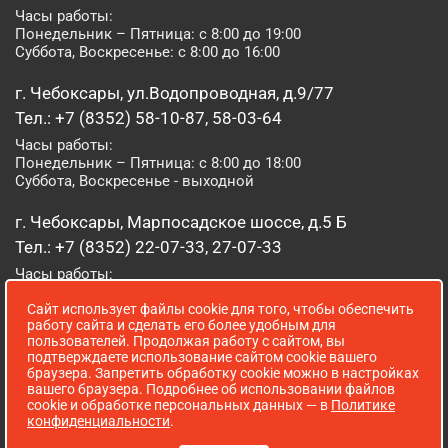
Часы работы:
Понедельник – Пятница: с 8:00 до 19:00
Суббота, Воскресенье: с 8:00 до 16:00
г. Чебоксары, ул.Водопроводная, д.9/77
Тел.: +7 (8352) 58-10-87, 58-03-64
Часы работы:
Понедельник – Пятница: с 8:00 до 18:00
Суббота, Воскресенье - выходной
г. Чебоксары, Марпосадское шоссе, д.5 Б
Тел.: +7 (8352) 22-07-33, 27-07-33
Часы работы:
Понедельник – Пятница: с 8:00 до 19:00
Сайт использует файлы cookie для того, чтобы обеспечить
Суббота, Воскресенье: с 8:00 до 16:00
работу сайта и сделать его более удобным для
пользователей. Продолжая работу с сайтом, вы
г. Йошкар-Ола, ул. Луначарского, д. 52 А
подтверждаете использование сайтом cookie вашего
браузера. Запретить обработку cookie можно в настройках
Тел.: (8362) 41-07-31
вашего браузера. Подробнее об использовании файлов
Часы работы:
cookie и обработке персональных данных — в
Политике
Понедельник – Пятница: с 8:00 до 18:00
конфиденциальности
.
Суббота, Воскресенье: выходной