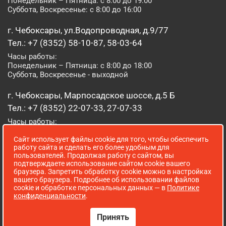
Понедельник – Пятница: с 8:00 до 19:00
Суббота, Воскресенье: с 8:00 до 16:00
г. Чебоксары, ул.Водопроводная, д.9/77
Тел.: +7 (8352) 58-10-87, 58-03-64
Часы работы:
Понедельник – Пятница: с 8:00 до 18:00
Суббота, Воскресенье - выходной
г. Чебоксары, Марпосадское шоссе, д.5 Б
Тел.: +7 (8352) 22-07-33, 27-07-33
Часы работы:
Понедельник – Пятница: с 8:00 до 19:00
Сайт использует файлы cookie для того, чтобы обеспечить
Суббота, Воскресенье: с 8:00 до 16:00
работу сайта и сделать его более удобным для
пользователей. Продолжая работу с сайтом, вы
г. Йошкар-Ола, ул. Луначарского, д. 52 А
подтверждаете использование сайтом cookie вашего
браузера. Запретить обработку cookie можно в настройках
Тел.: (8362) 41-07-31
вашего браузера. Подробнее об использовании файлов
Часы работы:
cookie и обработке персональных данных — в
Политике
Понедельник – Пятница: с 8:00 до 18:00
конфиденциальности
.
Суббота, Воскресенье: выходной
Принять
Сопровождение сайта WebStroy