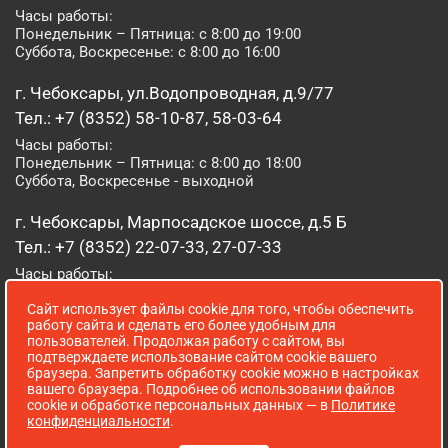
Часы работы:
Понедельник – Пятница: с 8:00 до 19:00
Суббота, Воскресенье: с 8:00 до 16:00
г. Чебоксары, ул.Водопроводная, д.9/77
Тел.: +7 (8352) 58-10-87, 58-03-64
Часы работы:
Понедельник – Пятница: с 8:00 до 18:00
Суббота, Воскресенье - выходной
г. Чебоксары, Марпосадское шоссе, д.5 Б
Тел.: +7 (8352) 22-07-33, 27-07-33
Часы работы:
Понедельник – Пятница: с 8:00 до 19:00
Сайт использует файлы cookie для того, чтобы обеспечить
Суббота, Воскресенье: с 8:00 до 16:00
работу сайта и сделать его более удобным для
пользователей. Продолжая работу с сайтом, вы
г. Йошкар-Ола, ул. Луначарского, д. 52 А
подтверждаете использование сайтом cookie вашего
браузера. Запретить обработку cookie можно в настройках
Тел.: (8362) 41-07-31
вашего браузера. Подробнее об использовании файлов
Часы работы:
cookie и обработке персональных данных — в
Политике
Понедельник – Пятница: с 8:00 до 18:00
конфиденциальности
.
Суббота, Воскресенье: выходной