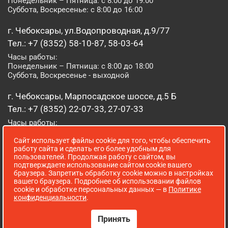
Понедельник – Пятница: с 8:00 до 19:00
Суббота, Воскресенье: с 8:00 до 16:00
г. Чебоксары, ул.Водопроводная, д.9/77
Тел.: +7 (8352) 58-10-87, 58-03-64
Часы работы:
Понедельник – Пятница: с 8:00 до 18:00
Суббота, Воскресенье - выходной
г. Чебоксары, Марпосадское шоссе, д.5 Б
Тел.: +7 (8352) 22-07-33, 27-07-33
Часы работы:
Понедельник – Пятница: с 8:00 до 19:00
Сайт использует файлы cookie для того, чтобы обеспечить
Суббота, Воскресенье: с 8:00 до 16:00
работу сайта и сделать его более удобным для
пользователей. Продолжая работу с сайтом, вы
г. Йошкар-Ола, ул. Луначарского, д. 52 А
подтверждаете использование сайтом cookie вашего
браузера. Запретить обработку cookie можно в настройках
Тел.: (8362) 41-07-31
вашего браузера. Подробнее об использовании файлов
Часы работы:
cookie и обработке персональных данных — в
Политике
Понедельник – Пятница: с 8:00 до 18:00
конфиденциальности
.
Суббота, Воскресенье: выходной
Принять
Сопровождение сайта WebStroy