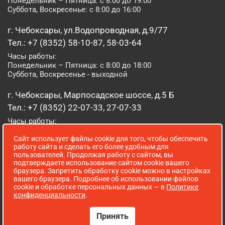
Понедельник – Пятница: с 8:00 до 19:00
Суббота, Воскресенье: с 8:00 до 16:00
г. Чебоксары, ул.Водопроводная, д.9/77
Тел.: +7 (8352) 58-10-87, 58-03-64
Часы работы:
Понедельник – Пятница: с 8:00 до 18:00
Суббота, Воскресенье - выходной
г. Чебоксары, Марпосадское шоссе, д.5 Б
Тел.: +7 (8352) 22-07-33, 27-07-33
Часы работы:
Понедельник – Пятница: с 8:00 до 19:00
Сайт использует файлы cookie для того, чтобы обеспечить
Суббота, Воскресенье: с 8:00 до 16:00
работу сайта и сделать его более удобным для
пользователей. Продолжая работу с сайтом, вы
г. Йошкар-Ола, ул. Луначарского, д. 52 А
подтверждаете использование сайтом cookie вашего
браузера. Запретить обработку cookie можно в настройках
Тел.: (8362) 41-07-31
вашего браузера. Подробнее об использовании файлов
Часы работы:
cookie и обработке персональных данных — в
Политике
Понедельник – Пятница: с 8:00 до 18:00
конфиденциальности
.
Суббота, Воскресенье: выходной
Принять
Сопровождение сайта WebStroy