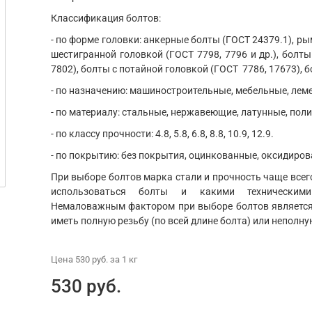
Классификация болтов:
- по форме головки: анкерные болты (ГОСТ 24379.1), ры
шестигранной головкой (ГОСТ 7798, 7796 и др.), болты
7802), болты с потайной головкой (ГОСТ 7786, 17673), б
- по назначению: машиностроительные, мебельные, ле
- по материалу: стальные, нержавеющие, латунные, пол
- по классу прочности: 4.8, 5.8, 6.8, 8.8, 10.9, 12.9.
- по покрытию: без покрытия, оцинкованные, оксидиров
При выборе болтов марка стали и прочность чаще всего
использоваться болты и какими техническим
Немаловажным фактором при выборе болтов является 
иметь полную резьбу (по всей длине болта) или неполну
Цена
530 руб.
за 1
кг
530 руб.