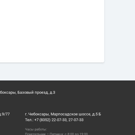
ебоксары, Базовый проезд, д.3
д.9/77
г. Чебоксары, Марпосадское шоссе, д.5 Б
Тел.: +7 (8352) 22-07-33, 27-07-33
Часы работы:
Понедельник – Пятница: с 8:00 до 19:00