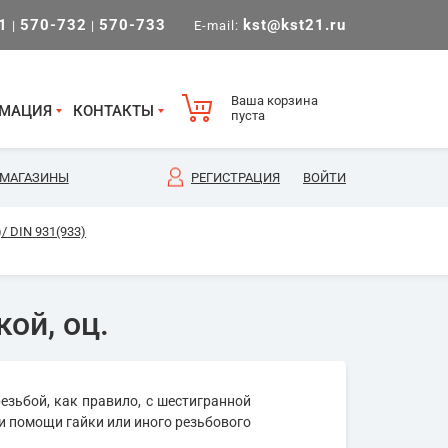
1
570-732
570-733
kst@kst21.ru
|
|
E-mail:
Ваша корзина
МАЦИЯ
КОНТАКТЫ
пуста
МАГАЗИНЫ
РЕГИСТРАЦИЯ
ВОЙТИ
/ DIN 931(933)
ой, оц.
езьбой, как правило, с шестигранной
и помощи гайки или иного резьбового