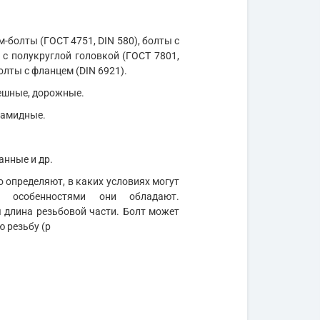
м-болты (ГОСТ 4751, DIN 580), болты с
 с полукруглой головкой (ГОСТ 7801,
олты с фланцем (DIN 6921).
мешные, дорожные.
иамидные.
анные и др.
 определяют, в каких условиях могут
и особенностями они обладают.
длина резьбовой части. Болт может
ю резьбу (р