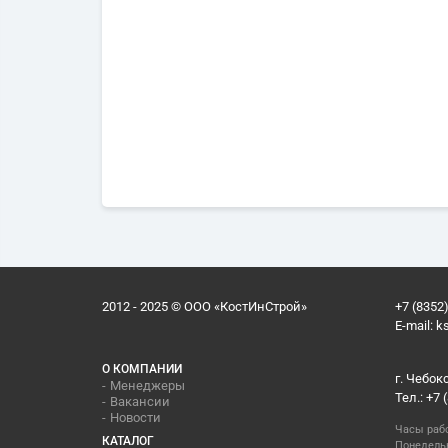
2012 - 2025 © ООО «КостИнСтрой»
+7 (8352)
E-mail:
k
О КОМПАНИИ
г. Чебок
Менеджеры
Тел.: +7 
Вакансии
Новости
Часы раб
КАТАЛОГ
Понедельн