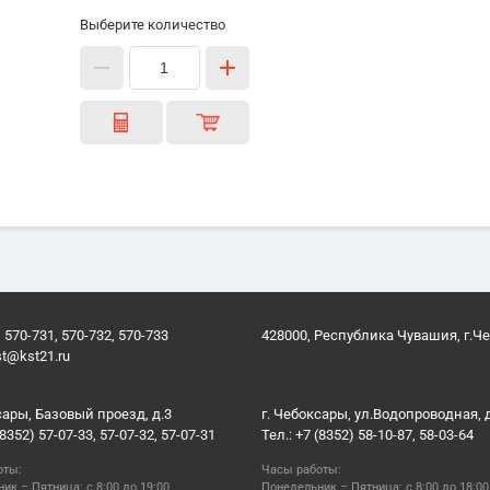
Выберите количество
 570-731, 570-732, 570-733
428000, Республика Чувашия, г.Ч
st@kst21.ru
сары, Базовый проезд, д.3
г. Чебоксары, ул.Водопроводная, 
(8352) 57-07-33, 57-07-32, 57-07-31
Тел.: +7 (8352) 58-10-87, 58-03-64
оты:
Часы работы:
ик – Пятница: с 8:00 до 19:00
Понедельник – Пятница: с 8:00 до 18:00