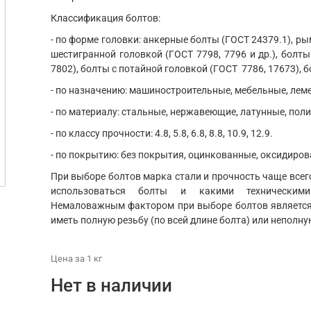
Классификация болтов:
- по форме головки: анкерные болты (ГОСТ 24379.1), ры
шестигранной головкой (ГОСТ 7798, 7796 и др.), болты
7802), болты с потайной головкой (ГОСТ 7786, 17673), б
- по назначению: машиностроительные, мебельные, ле
- по материалу: стальные, нержавеющие, латунные, пол
- по классу прочности: 4.8, 5.8, 6.8, 8.8, 10.9, 12.9.
- по покрытию: без покрытия, оцинкованные, оксидиров
При выборе болтов марка стали и прочность чаще всего
использоваться болты и какими техническим
Немаловажным фактором при выборе болтов является 
иметь полную резьбу (по всей длине болта) или неполну
Цена
за 1
кг
Нет в наличии