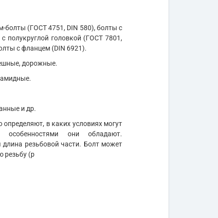
м-болты (ГОСТ 4751, DIN 580), болты с
 с полукруглой головкой (ГОСТ 7801,
олты с фланцем (DIN 6921).
мешные, дорожные.
иамидные.
анные и др.
 определяют, в каких условиях могут
и особенностями они обладают.
длина резьбовой части. Болт может
ю резьбу (р