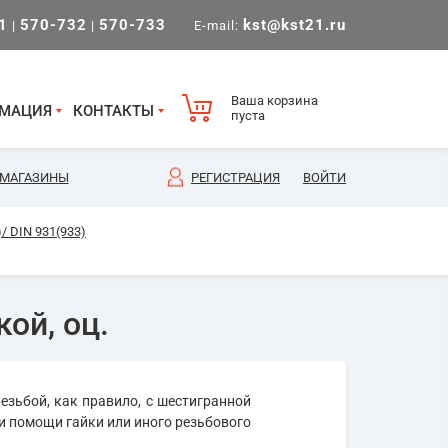
1
570-732
570-733
kst@kst21.ru
|
|
E-mail:
Ваша корзина
МАЦИЯ
КОНТАКТЫ
пуста
МАГАЗИНЫ
РЕГИСТРАЦИЯ
ВОЙТИ
/ DIN 931(933)
ой, оц.
езьбой, как правило, с шестигранной
и помощи гайки или иного резьбового