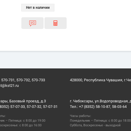
Нет в наличии
 570-731, 570-732, 570-733
428000, Республика Чувашия, г.Ч
st@kst21.ru
сары, Базовый проезд, д.3
г. Чебоксары, ул.Водопроводная, 
(8352) 57-07-33, 57-07-32, 57-07-31
Тел.: +7 (8352) 58-10-87, 58-03-64
оты:
Часы работы:
ик – Пятница: с 8:00 до 19:00
Понедельник – Пятница: с 8:00 до 18:00
оскресенье: с 8:00 до 16:00
Суббота, Воскресенье - выходной