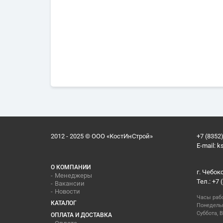
2012 - 2025 © ООО «КостИнСтрой»
+7 (8352)
E-mail:
k
О КОМПАНИИ
г. Чебок
Менеджеры
Тел.: +7 
Вакансии
Новости
Часы раб
КАТАЛОГ
Понедельн
Суббота, В
ОПЛАТА И ДОСТАВКА