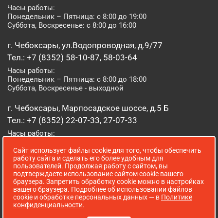
Часы работы:
Понедельник – Пятница: с 8:00 до 19:00
Суббота, Воскресенье: с 8:00 до 16:00
г. Чебоксары, ул.Водопроводная, д.9/77
Тел.: +7 (8352) 58-10-87, 58-03-64
Часы работы:
Понедельник – Пятница: с 8:00 до 18:00
Суббота, Воскресенье - выходной
г. Чебоксары, Марпосадское шоссе, д.5 Б
Тел.: +7 (8352) 22-07-33, 27-07-33
Часы работы:
Понедельник – Пятница: с 8:00 до 19:00
Сайт использует файлы cookie для того, чтобы обеспечить
Суббота, Воскресенье: с 8:00 до 16:00
работу сайта и сделать его более удобным для
пользователей. Продолжая работу с сайтом, вы
г. Йошкар-Ола, ул. Луначарского, д. 52 А
подтверждаете использование сайтом cookie вашего
браузера. Запретить обработку cookie можно в настройках
Тел.: (8362) 41-07-31
вашего браузера. Подробнее об использовании файлов
Часы работы:
cookie и обработке персональных данных — в
Политике
Понедельник – Пятница: с 8:00 до 18:00
конфиденциальности
.
Суббота, Воскресенье: выходной