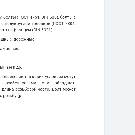
м-болты (ГОСТ 4751, DIN 580), болты с
 с полукруглой головкой (ГОСТ 7801,
олты с фланцем (DIN 6921).
мешные, дорожные.
иамидные.
анные и др.
 определяют, в каких условиях могут
и особенностями они обладают.
длина резьбовой части. Болт может
ю резьбу (р