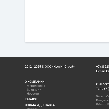
2012 - 2025 © ООО «КостИнСтрой»
+7 (8352)
E-mail:
k
О КОМПАНИИ
г. Чебок
Менеджеры
Тел.: +7 
Вакансии
Новости
Часы раб
КАТАЛОГ
Понедельн
Суббота, В
ОПЛАТА И ДОСТАВКА