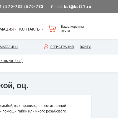
1
570-732
570-733
kst@kst21.ru
|
|
E-mail:
Ваша корзина
МАЦИЯ
КОНТАКТЫ
пуста
МАГАЗИНЫ
РЕГИСТРАЦИЯ
ВОЙТИ
/ DIN 931(933)
ой, оц.
езьбой, как правило, с шестигранной
и помощи гайки или иного резьбового