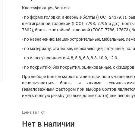
Классификация болтов:
- по форме головки: анкерные болты (ГОСТ 24379.1), ры
шестигранной головкой (ГОСТ 7798, 7796 и др.), болты
7802), болты с потайной головкой (ГОСТ 7786, 17673), б
- по назначению: машиностроительные, мебельные, ле
- по материалу: стальные, нержавеющие, латунные, пол
- по классу прочности: 4.8, 5.8, 6.8, 8.8, 10.9, 12.9.
- по покрытию: без покрытия, оцинкованные, оксидиров
При выборе болтов марка стали и прочность чаще всего
использоваться болты и какими техническим
Немаловажным фактором при выборе болтов является 
иметь полную резьбу (по всей длине болта) или неполну
Цена
за 1
кг
Нет в наличии