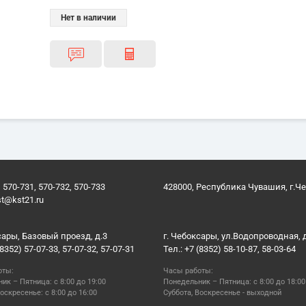
Нет в наличии
 570-731, 570-732, 570-733
428000, Республика Чувашия, г.Ч
st@kst21.ru
сары, Базовый проезд, д.3
г. Чебоксары, ул.Водопроводная, 
(8352) 57-07-33, 57-07-32, 57-07-31
Тел.: +7 (8352) 58-10-87, 58-03-64
оты:
Часы работы:
ик – Пятница: с 8:00 до 19:00
Понедельник – Пятница: с 8:00 до 18:00
оскресенье: с 8:00 до 16:00
Суббота, Воскресенье - выходной