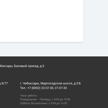
ебоксары, Базовый проезд, д.3
д.9/77
г. Чебоксары, Марпосадское шоссе, д.5 Б
Тел.: +7 (8352) 22-07-33, 27-07-33
Часы работы:
Понедельник – Пятница: с 8:00 до 19:00
Суббота, Воскресенье: с 8:00 до 16:00