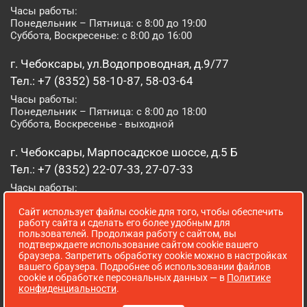
Часы работы:
Понедельник – Пятница: с 8:00 до 19:00
Суббота, Воскресенье: с 8:00 до 16:00
г. Чебоксары, ул.Водопроводная, д.9/77
Тел.: +7 (8352) 58-10-87, 58-03-64
Часы работы:
Понедельник – Пятница: с 8:00 до 18:00
Суббота, Воскресенье - выходной
г. Чебоксары, Марпосадское шоссе, д.5 Б
Тел.: +7 (8352) 22-07-33, 27-07-33
Часы работы:
Понедельник – Пятница: с 8:00 до 19:00
Сайт использует файлы cookie для того, чтобы обеспечить
Суббота, Воскресенье: с 8:00 до 16:00
работу сайта и сделать его более удобным для
пользователей. Продолжая работу с сайтом, вы
г. Йошкар-Ола, ул. Луначарского, д. 52 А
подтверждаете использование сайтом cookie вашего
браузера. Запретить обработку cookie можно в настройках
Тел.: (8362) 41-07-31
вашего браузера. Подробнее об использовании файлов
Часы работы:
cookie и обработке персональных данных — в
Политике
Понедельник – Пятница: с 8:00 до 18:00
конфиденциальности
.
Суббота, Воскресенье: выходной