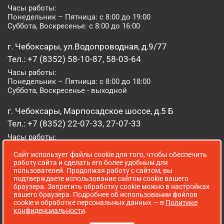
Часы работы:
Понедельник – Пятница: с 8:00 до 19:00
Суббота, Воскресенье: с 8:00 до 16:00
г. Чебоксары, ул.Водопроводная, д.9/77
Тел.: +7 (8352) 58-10-87, 58-03-64
Часы работы:
Понедельник – Пятница: с 8:00 до 18:00
Суббота, Воскресенье - выходной
г. Чебоксары, Марпосадское шоссе, д.5 Б
Тел.: +7 (8352) 22-07-33, 27-07-33
Часы работы:
Понедельник – Пятница: с 8:00 до 19:00
Сайт использует файлы cookie для того, чтобы обеспечить
Суббота, Воскресенье: с 8:00 до 16:00
работу сайта и сделать его более удобным для
пользователей. Продолжая работу с сайтом, вы
г. Йошкар-Ола, ул. Луначарского, д. 52 А
подтверждаете использование сайтом cookie вашего
браузера. Запретить обработку cookie можно в настройках
Тел.: (8362) 41-07-31
вашего браузера. Подробнее об использовании файлов
Часы работы:
cookie и обработке персональных данных — в
Политике
Понедельник – Пятница: с 8:00 до 18:00
конфиденциальности
.
Суббота, Воскресенье: выходной