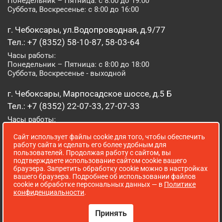
Понедельник – Пятница: с 8:00 до 19:00
Суббота, Воскресенье: с 8:00 до 16:00
г. Чебоксары, ул.Водопроводная, д.9/77
Тел.: +7 (8352) 58-10-87, 58-03-64
Часы работы:
Понедельник – Пятница: с 8:00 до 18:00
Суббота, Воскресенье - выходной
г. Чебоксары, Марпосадское шоссе, д.5 Б
Тел.: +7 (8352) 22-07-33, 27-07-33
Часы работы:
Понедельник – Пятница: с 8:00 до 19:00
Сайт использует файлы cookie для того, чтобы обеспечить
Суббота, Воскресенье: с 8:00 до 16:00
работу сайта и сделать его более удобным для
пользователей. Продолжая работу с сайтом, вы
г. Йошкар-Ола, ул. Луначарского, д. 52 А
подтверждаете использование сайтом cookie вашего
браузера. Запретить обработку cookie можно в настройках
Тел.: (8362) 41-07-31
вашего браузера. Подробнее об использовании файлов
Часы работы:
cookie и обработке персональных данных — в
Политике
Понедельник – Пятница: с 8:00 до 18:00
конфиденциальности
.
Суббота, Воскресенье: выходной
Принять
Сопровождение сайта WebStroy