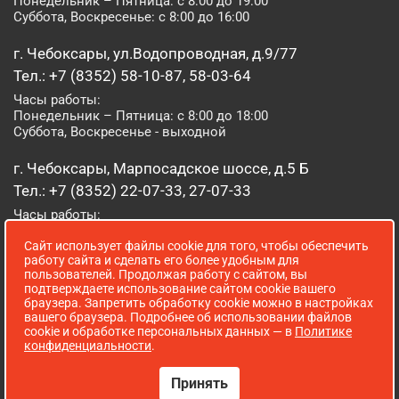
Понедельник – Пятница: с 8:00 до 19:00
Суббота, Воскресенье: с 8:00 до 16:00
г. Чебоксары, ул.Водопроводная, д.9/77
Тел.: +7 (8352) 58-10-87, 58-03-64
Часы работы:
Понедельник – Пятница: с 8:00 до 18:00
Суббота, Воскресенье - выходной
г. Чебоксары, Марпосадское шоссе, д.5 Б
Тел.: +7 (8352) 22-07-33, 27-07-33
Часы работы:
Понедельник – Пятница: с 8:00 до 19:00
Сайт использует файлы cookie для того, чтобы обеспечить
Суббота, Воскресенье: с 8:00 до 16:00
работу сайта и сделать его более удобным для
пользователей. Продолжая работу с сайтом, вы
г. Йошкар-Ола, ул. Луначарского, д. 52 А
подтверждаете использование сайтом cookie вашего
браузера. Запретить обработку cookie можно в настройках
Тел.: (8362) 41-07-31
вашего браузера. Подробнее об использовании файлов
Часы работы:
cookie и обработке персональных данных — в
Политике
Понедельник – Пятница: с 8:00 до 18:00
конфиденциальности
.
Суббота, Воскресенье: выходной
Принять
Сопровождение сайта WebStroy