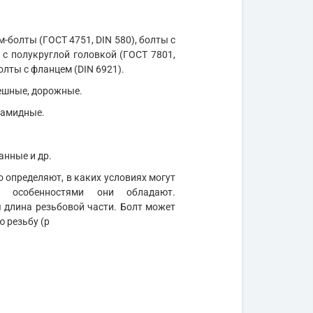
м-болты (ГОСТ 4751, DIN 580), болты с
 с полукруглой головкой (ГОСТ 7801,
олты с фланцем (DIN 6921).
мешные, дорожные.
иамидные.
анные и др.
 определяют, в каких условиях могут
и особенностями они обладают.
длина резьбовой части. Болт может
ю резьбу (р