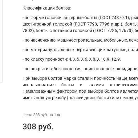
Классификация болтов:
- по форме головки: анкерные болты (ГОСТ 24379.1), ры
шестигранной головкой (ГОСТ 7798, 7796 и др.), болты
7802), болты с потайной головкой (ГОСТ 7786, 17673), б
- по назначению: машиностроительные, мебельные, ле
- по материалу: стальные, нержавеющие, латунные, пол
- по классу прочности: 4.8, 5.8, 6.8, 8.8, 10.9, 12.9.
- по покрытию: без покрытия, оцинкованные, оксидиров
При выборе болтов марка стали и прочность чаще всего
использоваться болты и какими техническим
Немаловажным фактором при выборе болтов является 
иметь полную резьбу (по всей длине болта) или неполну
Цена
308 руб.
за 1
кг
308 руб.