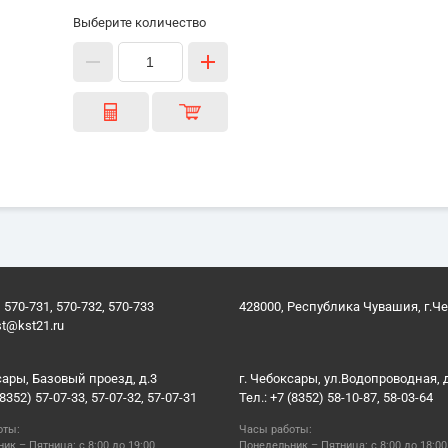
Выберите количество
 570-731, 570-732, 570-733
428000, Республика Чувашия, г.Ч
st@kst21.ru
сары, Базовый проезд, д.3
г. Чебоксары, ул.Водопроводная, 
(8352) 57-07-33, 57-07-32, 57-07-31
Тел.: +7 (8352) 58-10-87, 58-03-64
оты:
Часы работы:
ик – Пятница: с 8:00 до 19:00
Понедельник – Пятница: с 8:00 до 18:00