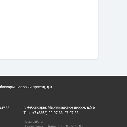
ебоксары, Базовый проезд, д.3
д.9/77
г. Чебоксары, Марпосадское шоссе, д.5 Б
Тел.: +7 (8352) 22-07-33, 27-07-33
Часы работы:
Понедельник – Пятница: с 8:00 до 19:00