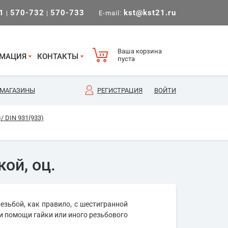
1
570-732
570-733
kst@kst21.ru
|
|
E-mail:
Ваша корзина
МАЦИЯ
КОНТАКТЫ
пуста
МАГАЗИНЫ
РЕГИСТРАЦИЯ
ВОЙТИ
/ DIN 931(933)
ой, оц.
езьбой, как правило, с шестигранной
и помощи гайки или иного резьбового