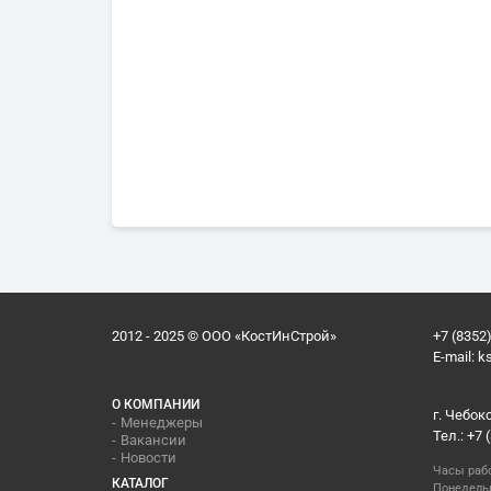
2012 - 2025 © ООО «КостИнСтрой»
+7 (8352)
E-mail:
k
О КОМПАНИИ
г. Чебок
Менеджеры
Тел.: +7 
Вакансии
Новости
Часы раб
КАТАЛОГ
Понедельн