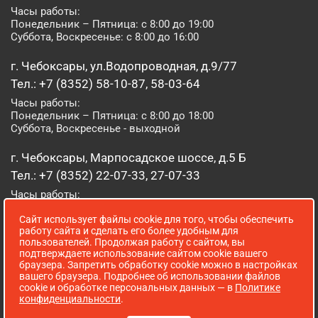
Часы работы:
Понедельник – Пятница: с 8:00 до 19:00
Суббота, Воскресенье: с 8:00 до 16:00
г. Чебоксары, ул.Водопроводная, д.9/77
Тел.: +7 (8352) 58-10-87, 58-03-64
Часы работы:
Понедельник – Пятница: с 8:00 до 18:00
Суббота, Воскресенье - выходной
г. Чебоксары, Марпосадское шоссе, д.5 Б
Тел.: +7 (8352) 22-07-33, 27-07-33
Часы работы:
Понедельник – Пятница: с 8:00 до 19:00
Сайт использует файлы cookie для того, чтобы обеспечить
Суббота, Воскресенье: с 8:00 до 16:00
работу сайта и сделать его более удобным для
пользователей. Продолжая работу с сайтом, вы
г. Йошкар-Ола, ул. Луначарского, д. 52 А
подтверждаете использование сайтом cookie вашего
браузера. Запретить обработку cookie можно в настройках
Тел.: (8362) 41-07-31
вашего браузера. Подробнее об использовании файлов
Часы работы:
cookie и обработке персональных данных — в
Политике
Понедельник – Пятница: с 8:00 до 18:00
конфиденциальности
.
Суббота, Воскресенье: выходной