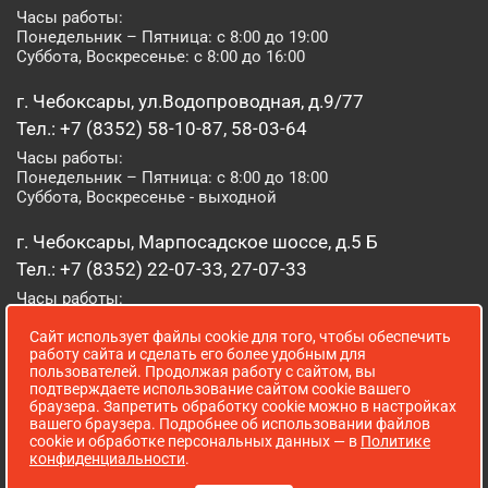
Часы работы:
Понедельник – Пятница: с 8:00 до 19:00
Суббота, Воскресенье: с 8:00 до 16:00
г. Чебоксары, ул.Водопроводная, д.9/77
Тел.: +7 (8352) 58-10-87, 58-03-64
Часы работы:
Понедельник – Пятница: с 8:00 до 18:00
Суббота, Воскресенье - выходной
г. Чебоксары, Марпосадское шоссе, д.5 Б
Тел.: +7 (8352) 22-07-33, 27-07-33
Часы работы:
Понедельник – Пятница: с 8:00 до 19:00
Сайт использует файлы cookie для того, чтобы обеспечить
Суббота, Воскресенье: с 8:00 до 16:00
работу сайта и сделать его более удобным для
пользователей. Продолжая работу с сайтом, вы
г. Йошкар-Ола, ул. Луначарского, д. 52 А
подтверждаете использование сайтом cookie вашего
браузера. Запретить обработку cookie можно в настройках
Тел.: (8362) 41-07-31
вашего браузера. Подробнее об использовании файлов
Часы работы:
cookie и обработке персональных данных — в
Политике
Понедельник – Пятница: с 8:00 до 18:00
конфиденциальности
.
Суббота, Воскресенье: выходной