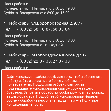
Часы работы:
Понедельник – Пятница: с 8:00 до 19:00
Суббота, Воскресенье: с 8:00 до 16:00
г. Чебоксары, ул.Водопроводная, д.9/77
Тел.: +7 (8352) 58-10-87, 58-03-64
Часы работы:
Понедельник – Пятница: с 8:00 до 18:00
Суббота, Воскресенье - выходной
г. Чебоксары, Марпосадское шоссе, д.5 Б
Тел.: +7 (8352) 22-07-33, 27-07-33
Часы работы:
Понедельник – Пятница: с 8:00 до 19:00
Сайт использует файлы cookie для того, чтобы обеспечить
Суббота, Воскресенье: с 8:00 до 16:00
работу сайта и сделать его более удобным для
пользователей. Продолжая работу с сайтом, вы
г. Йошкар-Ола, ул. Луначарского, д. 52 А
подтверждаете использование сайтом cookie вашего
браузера. Запретить обработку cookie можно в настройках
Тел.: (8362) 41-07-31
вашего браузера. Подробнее об использовании файлов
Часы работы:
cookie и обработке персональных данных — в
Политике
Понедельник – Пятница: с 8:00 до 18:00
конфиденциальности
.
Суббота, Воскресенье: выходной