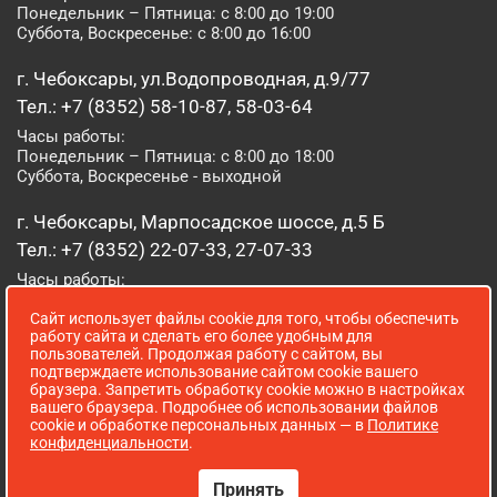
Понедельник – Пятница: с 8:00 до 19:00
Суббота, Воскресенье: с 8:00 до 16:00
г. Чебоксары, ул.Водопроводная, д.9/77
Тел.: +7 (8352) 58-10-87, 58-03-64
Часы работы:
Понедельник – Пятница: с 8:00 до 18:00
Суббота, Воскресенье - выходной
г. Чебоксары, Марпосадское шоссе, д.5 Б
Тел.: +7 (8352) 22-07-33, 27-07-33
Часы работы:
Понедельник – Пятница: с 8:00 до 19:00
Сайт использует файлы cookie для того, чтобы обеспечить
Суббота, Воскресенье: с 8:00 до 16:00
работу сайта и сделать его более удобным для
пользователей. Продолжая работу с сайтом, вы
г. Йошкар-Ола, ул. Луначарского, д. 52 А
подтверждаете использование сайтом cookie вашего
браузера. Запретить обработку cookie можно в настройках
Тел.: (8362) 41-07-31
вашего браузера. Подробнее об использовании файлов
Часы работы:
cookie и обработке персональных данных — в
Политике
Понедельник – Пятница: с 8:00 до 18:00
конфиденциальности
.
Суббота, Воскресенье: выходной
Принять