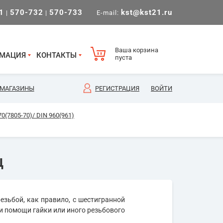
1
570-732
570-733
kst@kst21.ru
|
|
E-mail:
Ваша корзина
МАЦИЯ
КОНТАКТЫ
пуста
МАГАЗИНЫ
РЕГИСТРАЦИЯ
ВОЙТИ
(7805-70)/ DIN 960(961)
ц
езьбой, как правило, с шестигранной
и помощи гайки или иного резьбового