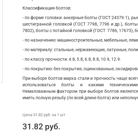
Классификация болтов:
- по форме головки: анкерные болты (ГОСТ 24379.1), ры
шестигранной головкой (ГОСТ 7798, 7796 и др.), болты
7802), болты с потайной головкой (ГОСТ 7786, 17673), б
- по назначению: машиностроительные, мебельные, ле
- по материалу: стальные, нержавеющие, латунные, пол
- по классу прочности: 4.8, 5.8, 6.8, 8.8, 10.9, 12.9.
- по покрытию: без покрытия, оцинкованные, оксидиров
При выборе болтов марка стали и прочность чаще всего
использоваться болты и какими техническим
Немаловажным фактором при выборе болтов является 
иметь полную резьбу (по всей длине болта) или неполну
Цена
31.82 руб.
за 1
шт
31.82 руб.