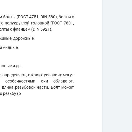
м-болты (ГОСТ 4751, DIN 580), болты с
 с полукруглой головкой (ГОСТ 7801,
олты с фланцем (DIN 6921).
мешные, дорожные.
иамидные.
анные и др.
 определяют, в каких условиях могут
и особенностями они обладают.
длина резьбовой части. Болт может
ю резьбу (р