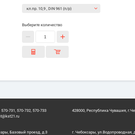
Выберите количество
 570-731, 570-732, 570-733
428000, Республика Чувашия, г.Ч
st@kst21.ru
сары, Базовый проезд, д.3
г. Чебоксары, ул.Водопроводная, 