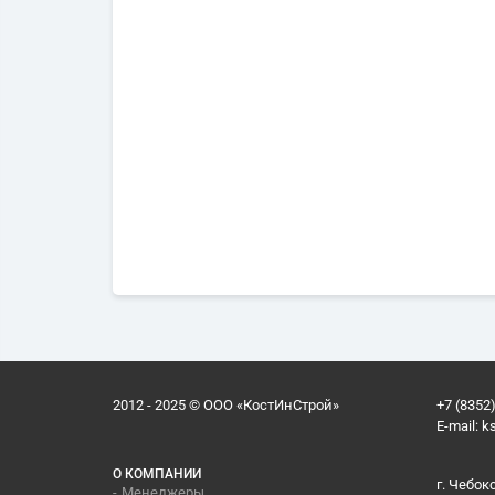
2012 - 2025 © ООО «КостИнСтрой»
+7 (8352)
E-mail:
k
О КОМПАНИИ
г. Чебок
Менеджеры