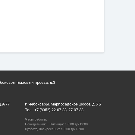
ебоксары, Базовый проезд, д.3
д.9/77
г. Чебоксары, Марпосадское шоссе, д.5 Б
Тел.: +7 (8352) 22-07-33, 27-07-33
Часы работы:
Понедельник – Пятница: с 8:00 до 19:00
Суббота, Воскресенье: с 8:00 до 16:00