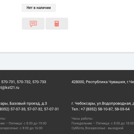
Нет в наличии
 570-731, 570-732, 570-733
428000, Республика Чувашия, г.Ч
st@kst21.ru
сары, Базовый проезд, д.3
г. Чебоксары, ул.Водопроводная, 
(8352) 57-07-33, 57-07-32, 57-07-31
Тел.: +7 (8352) 58-10-87, 58-03-64
оты:
Часы работы:
ик – Пятница: с 8:00 до 19:00
Понедельник – Пятница: с 8:00 до 18:00
оскресенье: с 8:00 до 16:00
Суббота, Воскресенье - выходной