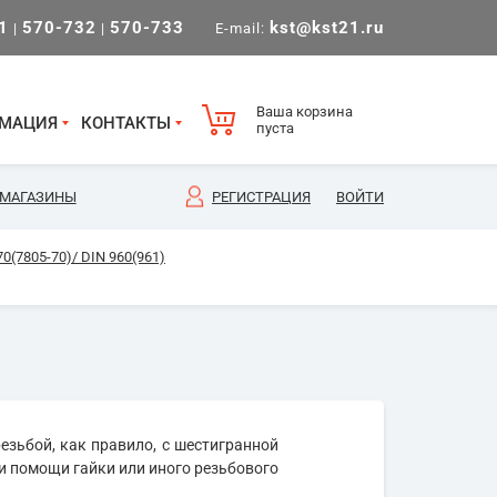
1
570-732
570-733
kst@kst21.ru
|
|
E-mail:
Ваша корзина
МАЦИЯ
КОНТАКТЫ
пуста
МАГАЗИНЫ
РЕГИСТРАЦИЯ
ВОЙТИ
(7805-70)/ DIN 960(961)
езьбой, как правило, с шестигранной
и помощи гайки или иного резьбового