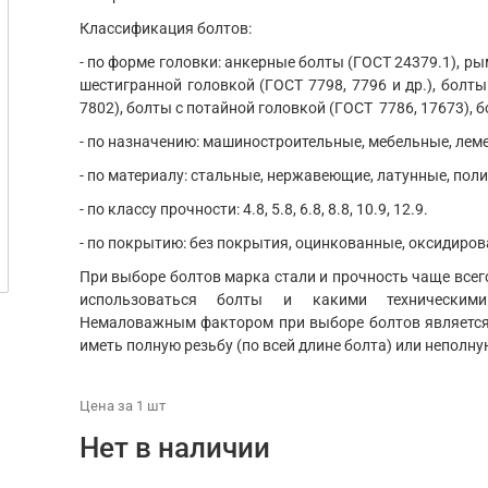
Классификация болтов:
- по форме головки: анкерные болты (ГОСТ 24379.1), ры
шестигранной головкой (ГОСТ 7798, 7796 и др.), болты
7802), болты с потайной головкой (ГОСТ 7786, 17673), б
- по назначению: машиностроительные, мебельные, ле
- по материалу: стальные, нержавеющие, латунные, пол
- по классу прочности: 4.8, 5.8, 6.8, 8.8, 10.9, 12.9.
- по покрытию: без покрытия, оцинкованные, оксидиров
При выборе болтов марка стали и прочность чаще всего
использоваться болты и какими техническим
Немаловажным фактором при выборе болтов является 
иметь полную резьбу (по всей длине болта) или неполну
Цена
за 1
шт
Нет в наличии