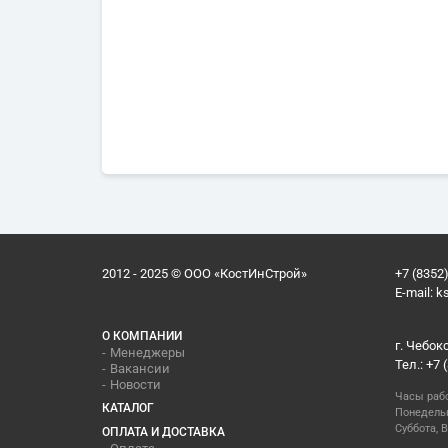
2012 - 2025 © ООО «КостИнСтрой»
+7 (8352)
E-mail:
k
О КОМПАНИИ
г. Чебок
Менеджеры
Тел.: +7 
Вакансии
Новости
Часы раб
КАТАЛОГ
Понедельн
Суббота, В
ОПЛАТА И ДОСТАВКА