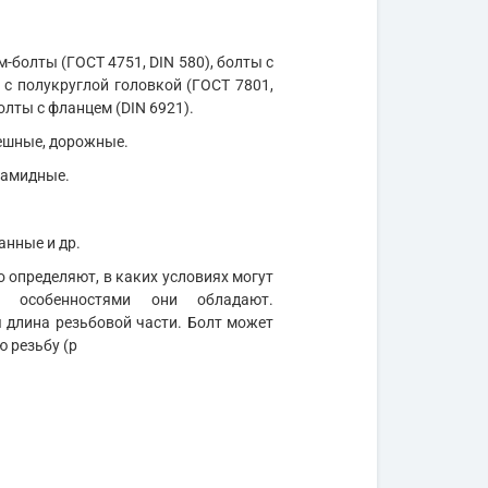
м-болты (ГОСТ 4751, DIN 580), болты с
 с полукруглой головкой (ГОСТ 7801,
олты с фланцем (DIN 6921).
мешные, дорожные.
иамидные.
анные и др.
 определяют, в каких условиях могут
и особенностями они обладают.
длина резьбовой части. Болт может
ю резьбу (р