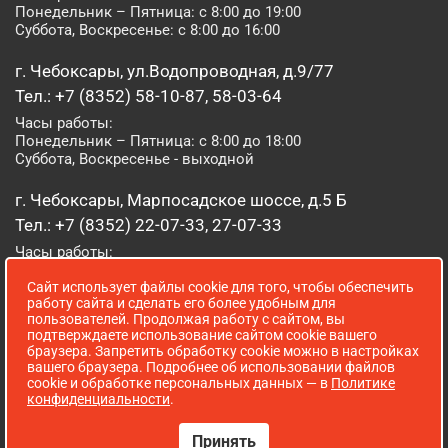
Понедельник – Пятница: с 8:00 до 19:00
Суббота, Воскресенье: с 8:00 до 16:00
г. Чебоксары, ул.Водопроводная, д.9/77
Тел.: +7 (8352) 58-10-87, 58-03-64
Часы работы:
Понедельник – Пятница: с 8:00 до 18:00
Суббота, Воскресенье - выходной
г. Чебоксары, Марпосадское шоссе, д.5 Б
Тел.: +7 (8352) 22-07-33, 27-07-33
Часы работы:
Понедельник – Пятница: с 8:00 до 19:00
Сайт использует файлы cookie для того, чтобы обеспечить
Суббота, Воскресенье: с 8:00 до 16:00
работу сайта и сделать его более удобным для
пользователей. Продолжая работу с сайтом, вы
г. Йошкар-Ола, ул. Луначарского, д. 52 А
подтверждаете использование сайтом cookie вашего
браузера. Запретить обработку cookie можно в настройках
Тел.: (8362) 41-07-31
вашего браузера. Подробнее об использовании файлов
Часы работы:
cookie и обработке персональных данных — в
Политике
Понедельник – Пятница: с 8:00 до 18:00
конфиденциальности
.
Суббота, Воскресенье: выходной
Принять