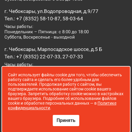
г. Чебоксары, ул.Водопроводная, д.9/77
Тел.: +7 (8352) 58-10-87, 58-03-64
Часы работы:
Понедельник – Пятница: с 8:00 до 18:00
Суббота, Воскресенье - выходной
г. Чебоксары, Марпосадское шоссе, д.5 Б
Тел.: +7 (8352) 22-07-33, 27-07-33
Часы работы:
Понедельник – Пятница: с 8:00 до 19:00
Сайт использует файлы cookie для того, чтобы обеспечить
Суббота, Воскресенье: с 8:00 до 16:00
работу сайта и сделать его более удобным для
пользователей. Продолжая работу с сайтом, вы
г. Йошкар-Ола, ул. Луначарского, д. 52 А
подтверждаете использование сайтом cookie вашего
браузера. Запретить обработку cookie можно в настройках
Тел.: (8362) 41-07-31
вашего браузера. Подробнее об использовании файлов
Часы работы:
cookie и обработке персональных данных — в
Политике
Понедельник – Пятница: с 8:00 до 18:00
конфиденциальности
.
Суббота, Воскресенье: выходной
Принять
Сопровождение сайта WebStroy