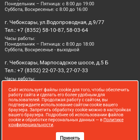
Понедельник – Пятница: с 8:00 до 19:00
Суббота, Воскресенье: с 8:00 до 16:00
г. Чебоксары, ул.Водопроводная, д.9/77
Тел.: +7 (8352) 58-10-87, 58-03-64
Часы работы:
Понедельник – Пятница: с 8:00 до 18:00
Суббота, Воскресенье - выходной
г. Чебоксары, Марпосадское шоссе, д.5 Б
Тел.: +7 (8352) 22-07-33, 27-07-33
Часы работы:
Понедельник – Пятница: с 8:00 до 19:00
Сайт использует файлы cookie для того, чтобы обеспечить
Суббота, Воскресенье: с 8:00 до 16:00
работу сайта и сделать его более удобным для
пользователей. Продолжая работу с сайтом, вы
г. Йошкар-Ола, ул. Луначарского, д. 52 А
подтверждаете использование сайтом cookie вашего
браузера. Запретить обработку cookie можно в настройках
Тел.: (8362) 41-07-31
вашего браузера. Подробнее об использовании файлов
Часы работы:
cookie и обработке персональных данных — в
Политике
Понедельник – Пятница: с 8:00 до 18:00
конфиденциальности
.
Суббота, Воскресенье: выходной
Принять