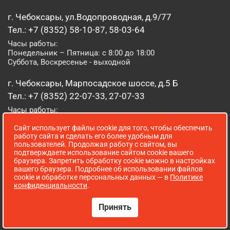
г. Чебоксары, ул.Водопроводная, д.9/77
Тел.: +7 (8352) 58-10-87, 58-03-64
Часы работы:
Понедельник – Пятница: с 8:00 до 18:00
Суббота, Воскресенье - выходной
г. Чебоксары, Марпосадское шоссе, д.5 Б
Тел.: +7 (8352) 22-07-33, 27-07-33
Часы работы:
Понедельник – Пятница: с 8:00 до 19:00
Сайт использует файлы cookie для того, чтобы обеспечить
Суббота, Воскресенье: с 8:00 до 16:00
работу сайта и сделать его более удобным для
пользователей. Продолжая работу с сайтом, вы
г. Йошкар-Ола, ул. Луначарского, д. 52 А
подтверждаете использование сайтом cookie вашего
браузера. Запретить обработку cookie можно в настройках
Тел.: (8362) 41-07-31
вашего браузера. Подробнее об использовании файлов
Часы работы:
cookie и обработке персональных данных — в
Политике
Понедельник – Пятница: с 8:00 до 18:00
конфиденциальности
.
Суббота, Воскресенье: выходной
Принять
Сопровождение сайта WebStroy