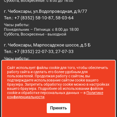
Суббота, Воскресенье: с 8:00 до 16:00
г. Чебоксары, ул.Водопроводная, д.9/77
Тел.: +7 (8352) 58-10-87, 58-03-64
Часы работы:
Понедельник – Пятница: с 8:00 до 18:00
Суббота, Воскресенье - выходной
г. Чебоксары, Марпосадское шоссе, д.5 Б
Тел.: +7 (8352) 22-07-33, 27-07-33
Часы работы:
Понедельник – Пятница: с 8:00 до 19:00
Сайт использует файлы cookie для того, чтобы обеспечить
Суббота, Воскресенье: с 8:00 до 16:00
работу сайта и сделать его более удобным для
пользователей. Продолжая работу с сайтом, вы
г. Йошкар-Ола, ул. Луначарского, д. 52 А
подтверждаете использование сайтом cookie вашего
браузера. Запретить обработку cookie можно в настройках
Тел.: (8362) 41-07-31
вашего браузера. Подробнее об использовании файлов
Часы работы:
cookie и обработке персональных данных — в
Политике
Понедельник – Пятница: с 8:00 до 18:00
конфиденциальности
.
Суббота, Воскресенье: выходной
Принять
Сопровождение сайта WebStroy