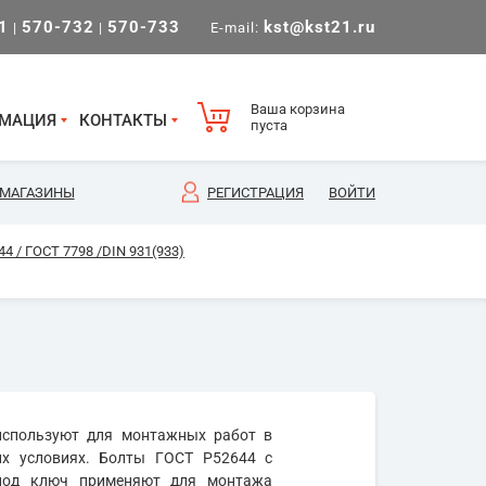
1
570-732
570-733
kst@kst21.ru
|
|
E-mail:
Ваша корзина
МАЦИЯ
КОНТАКТЫ
пуста
МАГАЗИНЫ
РЕГИСТРАЦИЯ
ВОЙТИ
4 / ГОСТ 7798 /DIN 931(933)
спользуют для монтажных работ в
их условиях. Болты ГОСТ Р52644 с
 под ключ применяют для монтажа