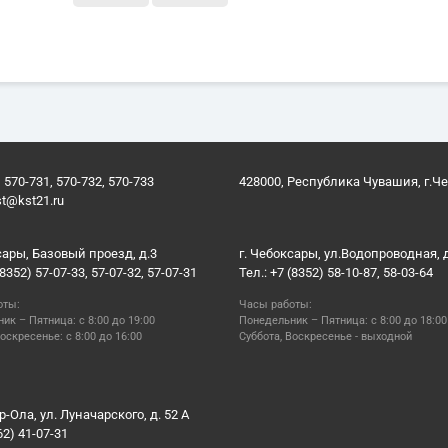
 570-731, 570-732, 570-733
428000, Республика Чувашия, г.Ч
st@kst21.ru
сары, Базовый проезд, д.3
г. Чебоксары, ул.Водопроводная, 
(8352) 57-07-33, 57-07-32, 57-07-31
Тел.: +7 (8352) 58-10-87, 58-03-64
оты:
Часы работы:
ик – Пятница: с 8:00 до 19:00
Понедельник – Пятница: с 8:00 до 18:00
оскресенье: с 8:00 до 16:00
Суббота, Воскресенье - выходной
р-Ола, ул. Луначарского, д. 52 А
62) 41-07-31