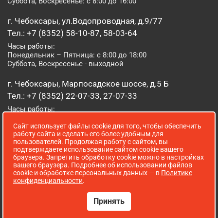
Суббота, Воскресенье: с 8:00 до 16:00
г. Чебоксары, ул.Водопроводная, д.9/77
Тел.: +7 (8352) 58-10-87, 58-03-64
Часы работы:
Понедельник – Пятница: с 8:00 до 18:00
Суббота, Воскресенье - выходной
г. Чебоксары, Марпосадское шоссе, д.5 Б
Тел.: +7 (8352) 22-07-33, 27-07-33
Часы работы:
Понедельник – Пятница: с 8:00 до 19:00
Сайт использует файлы cookie для того, чтобы обеспечить
Суббота, Воскресенье: с 8:00 до 16:00
работу сайта и сделать его более удобным для
пользователей. Продолжая работу с сайтом, вы
г. Йошкар-Ола, ул. Луначарского, д. 52 А
подтверждаете использование сайтом cookie вашего
браузера. Запретить обработку cookie можно в настройках
Тел.: (8362) 41-07-31
вашего браузера. Подробнее об использовании файлов
Часы работы:
cookie и обработке персональных данных — в
Политике
Понедельник – Пятница: с 8:00 до 18:00
конфиденциальности
.
Суббота, Воскресенье: выходной
Принять
Сопровождение сайта WebStroy