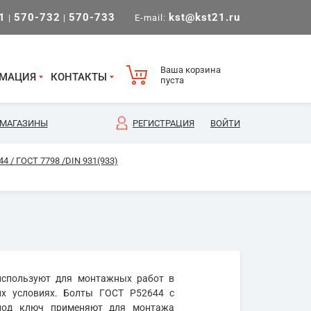
1
570-732
570-733
kst@kst21.ru
|
|
E-mail:
Ваша корзина
МАЦИЯ
КОНТАКТЫ
пуста
МАГАЗИНЫ
РЕГИСТРАЦИЯ
ВОЙТИ
4 / ГОСТ 7798 /DIN 931(933)
спользуют для монтажных работ в
их условиях. Болты ГОСТ Р52644 с
 под ключ применяют для монтажа