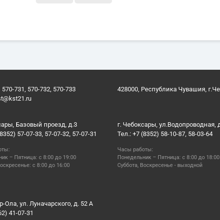
 570-731, 570-732, 570-733
428000, Республика Чувашия, г.Ч
st@kst21.ru
сары, Базовый проезд, д.3
г. Чебоксары, ул.Водопроводная, 
(8352) 57-07-33, 57-07-32, 57-07-31
Тел.: +7 (8352) 58-10-87, 58-03-64
оты:
Часы работы:
ик – Пятница: с 8:00 до 19:00
Понедельник – Пятница: с 8:00 до 18:00
оскресенье: с 8:00 до 16:00
Суббота, Воскресенье - выходной
р-Ола, ул. Луначарского, д. 52 А
62) 41-07-31