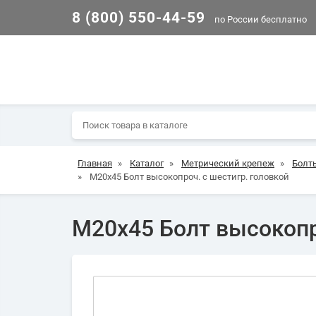
8 (800) 550-44-59
по России бесплатно
Главная
»
Каталог
»
Метрический крепеж
»
Болт
»
М20х45 Болт высокопроч. с шестигр. головкой
М20х45 Болт высокопр