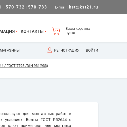
1
570-732
570-733
kst@kst21.ru
|
|
E-mail:
Ваша корзина
МАЦИЯ
КОНТАКТЫ
пуста
МАГАЗИНЫ
РЕГИСТРАЦИЯ
ВОЙТИ
4 / ГОСТ 7798 /DIN 931(933)
спользуют для монтажных работ в
их условиях. Болты ГОСТ Р52644 с
 под ключ применяют для монтажа