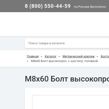
8 (800) 550-44-59
по России бесплатно
Главная
»
Каталог
»
Метрический крепеж
»
Болт
»
М8х60 Болт высокопроч. с шестигр. головкой
М8х60 Болт высокопро