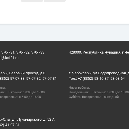
 570-731, 570-732, 570-733
428000, Республика Чувашия, г.Ч
st@kst21.ru
сары, Базовый проезд, д.3
г. Чебоксары, ул.Водопроводная, 
(8352) 57-07-33, 57-07-32, 57-07-31
Тел.: +7 (8352) 58-10-87, 58-03-64
оты:
Часы работы:
ик – Пятница: с 8:00 до 19:00
Понедельник – Пятница: с 8:00 до 18:00
оскресенье: с 8:00 до 16:00
Суббота, Воскресенье - выходной
р-Ола, ул. Луначарского, д. 52 А
62) 41-07-31