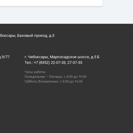
ебоксары, Базовый проезд, д.3
д.9/77
г. Чебоксары, Марпосадское шоссе, д.5 Б
Тел.: +7 (8352) 22-07-33, 27-07-33
Часы работы:
Понедельник – Пятница: с 8:00 до 19:00
Суббота, Воскресенье: с 8:00 до 16:00