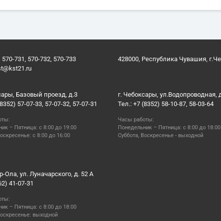
 570-731, 570-732, 570-733
428000, Республика Чувашия, г.Ч
st@kst21.ru
сары, Базовый проезд, д.3
г. Чебоксары, ул.Водопроводная, 
(8352) 57-07-33, 57-07-32, 57-07-31
Тел.: +7 (8352) 58-10-87, 58-03-64
оты:
Часы работы:
ик – Пятница: с 8:00 до 19:00
Понедельник – Пятница: с 8:00 до 18:00
оскресенье: с 8:00 до 16:00
Суббота, Воскресенье - выходной
р-Ола, ул. Луначарского, д. 52 А
62) 41-07-31
оты:
ик – Пятница: с 8:00 до 18:00
Воскресенье: выходной