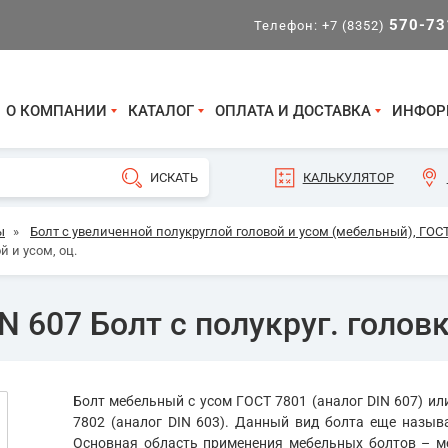
570-73
Телефон:
+7 (8352)
О КОМПАНИИ
КАТАЛОГ
ОПЛАТА И ДОСТАВКА
ИНФОР
КАЛЬКУЛЯТОР
ы
»
Болт с увеличенной полукруглой головой и усом (мебельный), ГОСТ
й и усом, оц.
 607 Болт с полукруг. головк
Болт мебельный с усом ГОСТ 7801 (аналог DIN 607) и
7802 (аналог DIN 603). Данный вид болта еще назыв
Основная область применения мебельных болтов – ме