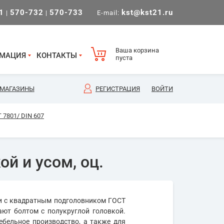
1
570-732
570-733
kst@kst21.ru
|
|
E-mail:
Ваша корзина
МАЦИЯ
КОНТАКТЫ
пуста
МАГАЗИНЫ
РЕГИСТРАЦИЯ
ВОЙТИ
 7801/ DIN 607
ой и усом, оц.
ли с квадратным подголовником ГОСТ
ают болтом с полукруглой головкой.
бельное производство, а также для