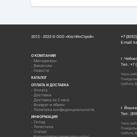
2012 - 2025 © ООО «КостИнСтрой»
+7 (8352)
E-mail:
k
О КОМПАНИИ
г. Чебок
Менеджеры
Тел.: +7 
Вакансии
Новости
Часы раб
КАТАЛОГ
Понедельн
Суббота, В
ОПЛАТА И ДОСТАВКА
Оплата
Доставка
Доставка за 2 часа
Возврат и обмен
г. Йошка
Политика конфиденциальности
Тел.: (83
ИНФОРМАЦИЯ
Склад
Часы раб
Логистика
Понедельн
Статьи
Суббота, 
Калькулятор пересчета шт/кг