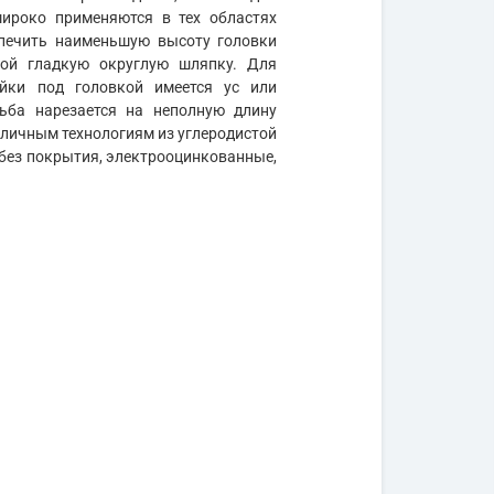
широко применяются в тех областях
спечить наименьшую высоту головки
бой гладкую округлую шляпку. Для
йки под головкой имеется ус или
ьба нарезается на неполную длину
зличным технологиям из углеродистой
ся без покрытия, электрооцинкованные,