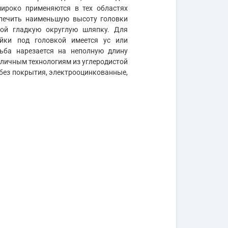
широко применяются в тех областях
спечить наименьшую высоту головки
бой гладкую округлую шляпку. Для
йки под головкой имеется ус или
ьба нарезается на неполную длину
зличным технологиям из углеродистой
ся без покрытия, электрооцинкованные,