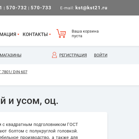
1
570-732
570-733
kst@kst21.ru
|
|
E-mail:
Ваша корзина
МАЦИЯ
КОНТАКТЫ
пуста
МАГАЗИНЫ
РЕГИСТРАЦИЯ
ВОЙТИ
 7801/ DIN 607
 и усом, оц.
ли с квадратным подголовником ГОСТ
ают болтом с полукруглой головкой.
бельное производство, а также для