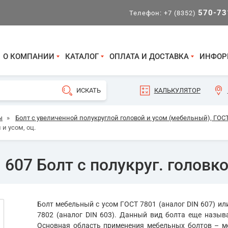
570-73
Телефон:
+7 (8352)
О КОМПАНИИ
КАТАЛОГ
ОПЛАТА И ДОСТАВКА
ИНФОР
КАЛЬКУЛЯТОР
ы
»
Болт с увеличенной полукруглой головой и усом (мебельный), ГОСТ
 и усом, оц.
607 Болт с полукруг. головкой
Болт мебельный с усом ГОСТ 7801 (аналог DIN 607) и
7802 (аналог DIN 603). Данный вид болта еще назыв
Основная область применения мебельных болтов – ме