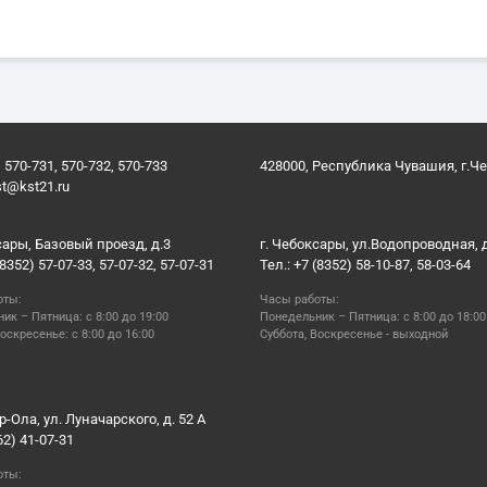
 570-731, 570-732, 570-733
428000, Республика Чувашия, г.Ч
st@kst21.ru
сары, Базовый проезд, д.3
г. Чебоксары, ул.Водопроводная, 
(8352) 57-07-33, 57-07-32, 57-07-31
Тел.: +7 (8352) 58-10-87, 58-03-64
оты:
Часы работы:
ик – Пятница: с 8:00 до 19:00
Понедельник – Пятница: с 8:00 до 18:00
оскресенье: с 8:00 до 16:00
Суббота, Воскресенье - выходной
р-Ола, ул. Луначарского, д. 52 А
62) 41-07-31
оты: