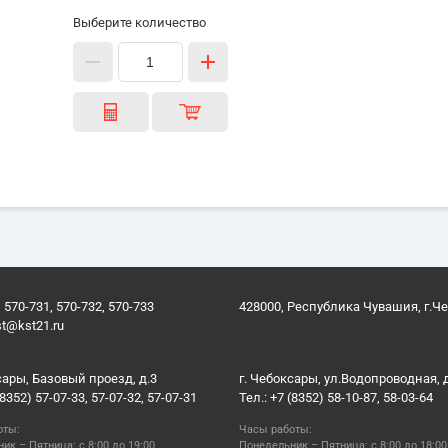
Выберите количество
 570-731, 570-732, 570-733
428000, Республика Чувашия, г.Ч
st@kst21.ru
сары, Базовый проезд, д.3
г. Чебоксары, ул.Водопроводная, 
(8352) 57-07-33, 57-07-32, 57-07-31
Тел.: +7 (8352) 58-10-87, 58-03-64
оты:
Часы работы:
ик – Пятница: с 8:00 до 19:00
Понедельник – Пятница: с 8:00 до 18:00