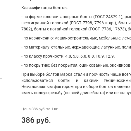
Классификация болтов:
- по форме головки: анкерные болты (ГОСТ 24379.1), ры
шестигранной головкой (ГОСТ 7798, 7796 и др.), болты
7802), болты с потайной головкой (ГОСТ 7786, 17673), б
- по назначению: машиностроительные, мебельные, ле
- по материалу: стальные, нержавеющие, латунные, пол
- по классу прочности: 4.8, 5.8, 6.8, 8.8, 10.9, 12.9.
- по покрытию: без покрытия, оцинкованные, оксидиров
При выборе болтов марка стали и прочность чаще всего
использоваться болты и какими техническим
Немаловажным фактором при выборе болтов является 
иметь полную резьбу (по всей длине болта) или неполну
Цена
386 руб.
за 1
кг
386 руб.