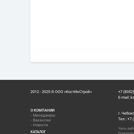
2012 - 2025 © ООО «КостИнСтрой»
+7 (8352)
E-mail:
k
О КОМПАНИИ
г. Чебок
Менеджеры
Тел.: +7 
Вакансии
Новости
Часы раб
КАТАЛОГ
Понедельн