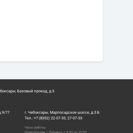
ебоксары, Базовый проезд, д.3
д.9/77
г. Чебоксары, Марпосадское шоссе, д.5 Б
Тел.: +7 (8352) 22-07-33, 27-07-33
Часы работы:
Понедельник – Пятница: с 8:00 до 19:00