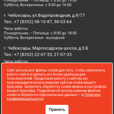
Понедельник – Пятница: с 8:00 до 19:00
Суббота, Воскресенье: с 8:00 до 16:00
г. Чебоксары, ул.Водопроводная, д.9/77
Тел.: +7 (8352) 58-10-87, 58-03-64
Часы работы:
Понедельник – Пятница: с 8:00 до 18:00
Суббота, Воскресенье - выходной
г. Чебоксары, Марпосадское шоссе, д.5 Б
Тел.: +7 (8352) 22-07-33, 27-07-33
Часы работы:
Понедельник – Пятница: с 8:00 до 19:00
Сайт использует файлы cookie для того, чтобы обеспечить
Суббота, Воскресенье: с 8:00 до 16:00
работу сайта и сделать его более удобным для
пользователей. Продолжая работу с сайтом, вы
г. Йошкар-Ола, ул. Луначарского, д. 52 А
подтверждаете использование сайтом cookie вашего
браузера. Запретить обработку cookie можно в настройках
Тел.: (8362) 41-07-31
вашего браузера. Подробнее об использовании файлов
Часы работы:
cookie и обработке персональных данных — в
Политике
Понедельник – Пятница: с 8:00 до 18:00
конфиденциальности
.
Суббота, Воскресенье: выходной
Принять
Сопровождение сайта WebStroy