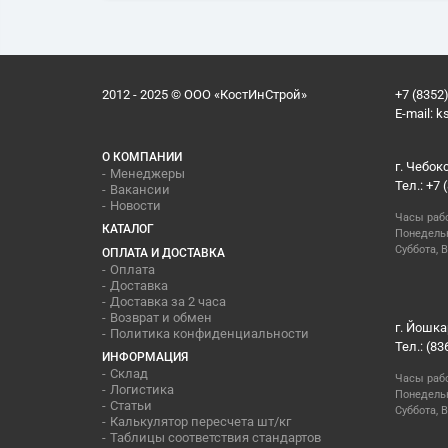
2012 - 2025 © ООО «КостИнСтрой»
+7 (8352)
E-mail:
k
О КОМПАНИИ
г. Чебок
Менеджеры
Тел.: +7 
Вакансии
Новости
Часы раб
КАТАЛОГ
Понедельн
Суббота, В
ОПЛАТА И ДОСТАВКА
Оплата
Доставка
Доставка за 2 часа
Возврат и обмен
г. Йошка
Политика конфиденциальности
Тел.: (83
ИНФОРМАЦИЯ
Склад
Часы раб
Логистика
Понедельн
Статьи
Суббота, 
Калькулятор пересчета шт/кг
Таблицы соответствия стандартов