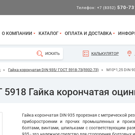
570-73
Телефон:
+7 (8352)
О КОМПАНИИ
КАТАЛОГ
ОПЛАТА И ДОСТАВКА
ИНФОР
КАЛЬКУЛЯТОР
и
»
Гайка корончатая DIN 935/ ГОСТ 5918-73(5932-73)
»
М10*1,25 DIN 9
 5918 Гайка корончатая оцин
Гайка корончатая DIN 935 прорезная с метрической ре
приборостроении и прочих промышленных и произв
болтами, винтами, шпильками с соответствующим раз
935 - это надежное средство для стопорения болтовых 