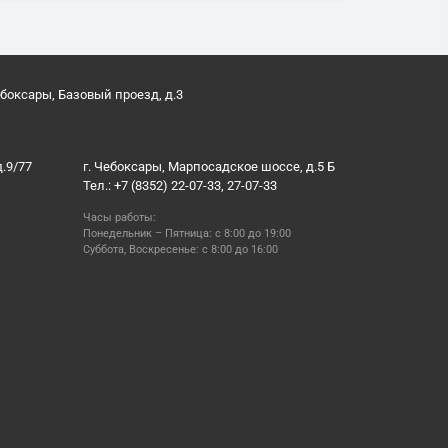
ебоксары, Базовый проезд, д.3
д.9/77
г. Чебоксары, Марпосадское шоссе, д.5 Б
Тел.: +7 (8352) 22-07-33, 27-07-33
Часы работы:
Понедельник – Пятница: с 8:00 до 19:00
Суббота, Воскресенье: с 8:00 до 16:00