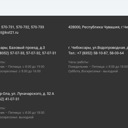
 570-731, 570-732, 570-733
428000, Республика Чувашия, г.Ч
st@kst21.ru
сары, Базовый проезд, д.3
г. Чебоксары, ул.Водопроводная, 
(8352) 57-07-33, 57-07-32, 57-07-31
Тел.: +7 (8352) 58-10-87, 58-03-64
оты:
Часы работы:
ик – Пятница: с 8:00 до 19:00
Понедельник – Пятница: с 8:00 до 18:00
оскресенье: с 8:00 до 16:00
Суббота, Воскресенье - выходной
р-Ола, ул. Луначарского, д. 52 А
62) 41-07-31
оты:
ик – Пятница: с 8:00 до 18:00
Воскресенье: выходной