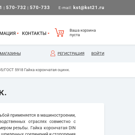
1
570-732
570-733
kst@kst21.ru
|
|
E-mail:
Ваша корзина
МАЦИЯ
КОНТАКТЫ
пуста
МАГАЗИНЫ
РЕГИСТРАЦИЯ
ВОЙТИ
35/ГОСТ 5918 Гайка корончатая оцинк.
к.
зьбой применяется в машиностроении,
одственных отраслях совместно с
мером резьбы. Гайка корончатая DIN
и шпилечных соединений и стопорения