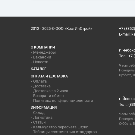
2012 - 2025 © ООО «КостИнСтрой»
+7 (8352)
E-mail:
k
О КОМПАНИИ
г. Чебок
Менеджеры
Тел.: +7 
Вакансии
Новости
Часы раб
КАТАЛОГ
Понедельн
Суббота, В
ОПЛАТА И ДОСТАВКА
Оплата
Доставка
Доставка за 2 часа
Возврат и обмен
г. Йошка
Политика конфиденциальности
Тел.: (83
ИНФОРМАЦИЯ
Склад
Часы раб
Логистика
Понедельн
Статьи
Суббота, 
Калькулятор пересчета шт/кг
Таблицы соответствия стандартов