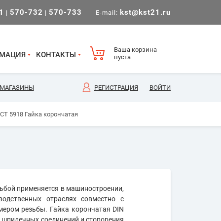
1
570-732
570-733
kst@kst21.ru
|
|
E-mail:
Ваша корзина
МАЦИЯ
КОНТАКТЫ
пуста
МАГАЗИНЫ
РЕГИСТРАЦИЯ
ВОЙТИ
СТ 5918 Гайка корончатая
зьбой применяется в машиностроении,
одственных отраслях совместно с
мером резьбы. Гайка корончатая DIN
и шпилечных соединений и стопорения