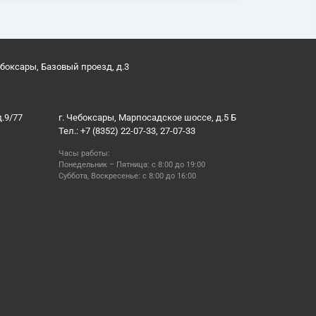
ебоксары, Базовый проезд, д.3
д.9/77
г. Чебоксары, Марпосадское шоссе, д.5 Б
Тел.: +7 (8352) 22-07-33, 27-07-33
Часы работы:
Понедельник – Пятница: с 8:00 до 19:00
Суббота, Воскресенье: с 8:00 до 16:00