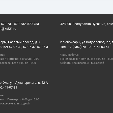
 570-731, 570-732, 570-733
428000, Республика Чувашия, г.Ч
st@kst21.ru
сары, Базовый проезд, д.3
г. Чебоксары, ул.Водопроводная, 
(8352) 57-07-33, 57-07-32, 57-07-31
Тел.: +7 (8352) 58-10-87, 58-03-64
оты:
Часы работы:
ик – Пятница: с 8:00 до 19:00
Понедельник – Пятница: с 8:00 до 18:00
оскресенье: с 8:00 до 16:00
Суббота, Воскресенье - выходной
р-Ола, ул. Луначарского, д. 52 А
62) 41-07-31
оты:
ик – Пятница: с 8:00 до 18:00
Воскресенье: выходной