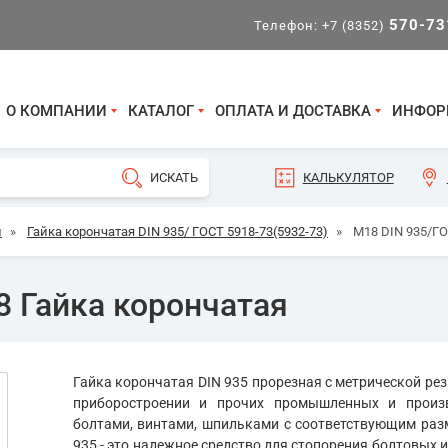
570-73
Телефон:
+7 (8352)
О КОМПАНИИ
КАТАЛОГ
ОПЛАТА И ДОСТАВКА
ИНФОР
КАЛЬКУЛЯТОР
и
»
Гайка корончатая DIN 935/ ГОСТ 5918-73(5932-73)
»
М18 DIN 935/ГО
8 Гайка корончатая
Гайка корончатая DIN 935 прорезная с метрической ре
приборостроении и прочих промышленных и произв
болтами, винтами, шпильками с соответствующим раз
935 - это надежное средство для стопорения болтовых 