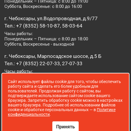
Понедельник – Пятница: с 8:00 до 19:00
Суббота, Воскресенье: с 8:00 до 16:00
г. Чебоксары, ул.Водопроводная, д.9/77
Тел.: +7 (8352) 58-10-87, 58-03-64
Часы работы:
Понедельник – Пятница: с 8:00 до 18:00
Суббота, Воскресенье - выходной
г. Чебоксары, Марпосадское шоссе, д.5 Б
Тел.: +7 (8352) 22-07-33, 27-07-33
Часы работы:
Понедельник – Пятница: с 8:00 до 19:00
Сайт использует файлы cookie для того, чтобы обеспечить
Суббота, Воскресенье: с 8:00 до 16:00
работу сайта и сделать его более удобным для
пользователей. Продолжая работу с сайтом, вы
г. Йошкар-Ола, ул. Луначарского, д. 52 А
подтверждаете использование сайтом cookie вашего
браузера. Запретить обработку cookie можно в настройках
Тел.: (8362) 41-07-31
вашего браузера. Подробнее об использовании файлов
Часы работы:
cookie и обработке персональных данных — в
Политике
Понедельник – Пятница: с 8:00 до 18:00
конфиденциальности
.
Суббота, Воскресенье: выходной
Принять